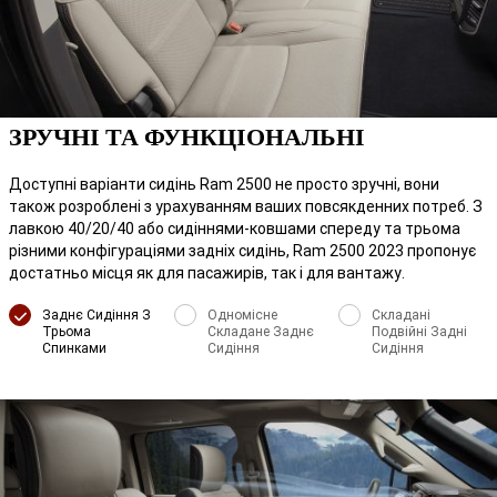
ЗРУЧНІ ТА ФУНКЦІОНАЛЬНІ
Доступні варіанти сидінь Ram 2500 не просто зручні, вони
також розроблені з урахуванням ваших повсякденних потреб. З
лавкою 40/20/40 або сидіннями-ковшами спереду та трьома
різними конфігураціями задніх сидінь, Ram 2500 2023 пропонує
достатньо місця як для пасажирів, так і для вантажу.
Заднє Сидіння З
Одномісне
Складані
Трьома
Складане Заднє
Подвійні Задні
Спинками
Сидіння
Сидіння