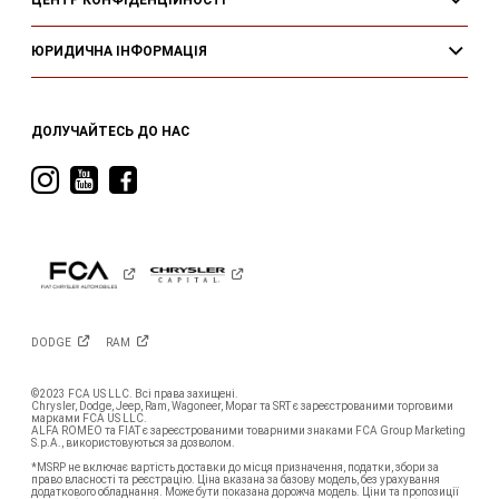
ЮРИДИЧНА ІНФОРМАЦІЯ
ДОЛУЧАЙТЕСЬ ДО НАС
Visit
Visit
Visit
Ram
Ram
Ram
on
on
on
Instagram
YouTube
Facebook
DODGE
RAM
©2023 FCA US LLC. Всі права захищені.
Chrysler, Dodge, Jeep, Ram, Wagoneer, Mopar та SRT є зареєстрованими торговими
марками FCA US LLC.
ALFA ROMEO та FIAT є зареєстрованими товарними знаками FCA Group Marketing
S.p.A., використовуються за дозволом.
*MSRP не включає вартість доставки до місця призначення, податки, збори за
право власності та реєстрацію. Ціна вказана за базову модель, без урахування
додаткового обладнання. Може бути показана дорожча модель. Ціни та пропозиції