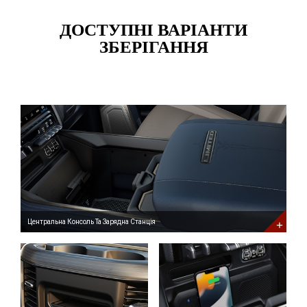
ДОСТУПНІ ВАРІАНТИ
ЗБЕРІГАННЯ
Центральна
Консоль
Та
Зарядна
Станція
Learn
More
About
Available
Center
Console
and
Центральна Консоль Та Зарядна Станція
Charging
Station
Задній
Ящик
Центральної
Консолі
Learn
More
About