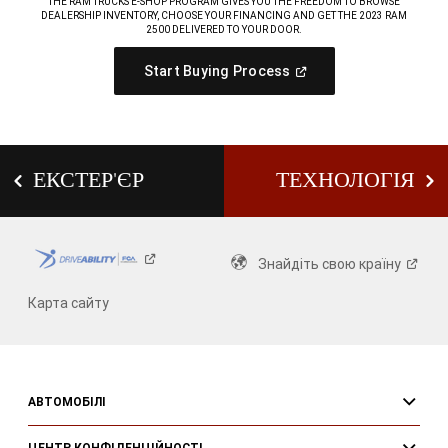
THE RAM TRUCKS E-SHOP PROGRAM GIVES YOU THE FREEDOM TO BROWSE
with
Bins
DEALERSHIP INVENTORY, CHOOSE YOUR FINANCING AND GET THE 2023 RAM
Under-
2500 DELIVERED TO YOUR DOOR.
Seat
,
Storage
(
Open
Start Buying Process
In
,
A
New
Window
)
ЕКСТЕР'ЄР
ТЕХНОЛОГІЯ
Знайдіть свою
країну
Карта сайту
АВТОМОБІЛІ
ЦЕНТР КОНФІДЕНЦІЙНОСТІ