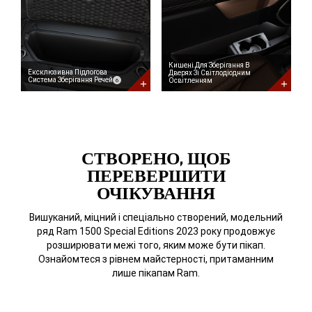
<span
Дверях
style='white-
Зі
space:nowrap;'>Речей<span
Світлодіодним
data-
Освітленням
component='DisclosureBubble'
Door
title='Клас
Pocket
на
Storage
Кишені Для Зберігання В
базі
with
Ексклюзивна Підлогова
( Disclosure
)
Дверях Зі Світлодіодним
Система Зберігання
Речей
Освітленням
6
великих
LED
малотоннажних
Lights
пікапів.
За
винятком
електромобілів.'>
</span>
</span>
СТВОРЕНО, ЩОБ
Class-
Exclusive
ПЕРЕВЕРШИТИ
Available
ОЧІКУВАННЯ
In-
Floor
<span
Вишуканий, міцний і спеціально створений, модельний
style='white-
space:nowrap;'>Storage<span
ряд Ram 1500 Special Editions 2023 року продовжує
data-
розширювати межі того, яким може бути пікап.
component='DisclosureBubble'
title='Based
Ознайомтеся з рівнем майстерності, притаманним
on
лише пікапам Ram.
the
latest
available
competitive