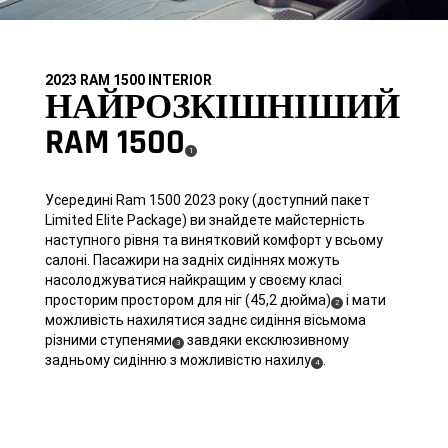
2023 RAM 1500 INTERIOR
НАЙРОЗКІШНІШИЙ
RAM 1500
(
)
1
Disclosure
Усередині Ram 1500 2023 року (доступний пакет
Limited Elite Package) ви знайдете майстерність
наступного рівня та винятковий комфорт у всьому
салоні. Пасажири на задніх сидіннях можуть
насолоджуватися найкращим у своєму класі
просторим простором для ніг
(45,2 дюйма)
і мати
( Disclosure
)
2
можливість нахилятися заднє сидіння вісьмома
різними
ступенями
завдяки ексклюзивному
( Disclosure
)
3
задньому сидінню з можливістю
нахилу
.
( Disclosure
)
4