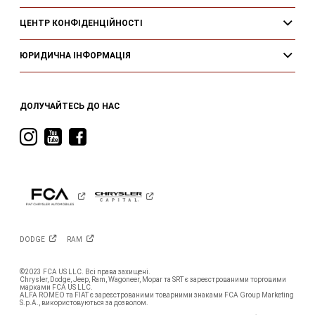
ЦЕНТР КОНФІДЕНЦІЙНОСТІ
ЮРИДИЧНА ІНФОРМАЦІЯ
ДОЛУЧАЙТЕСЬ ДО НАС
Visit
Visit
Visit
Ram
Ram
Ram
on
on
on
Instagram
YouTube
Facebook
DODGE
RAM
©2023 FCA US LLC. Всі права захищені.
Chrysler, Dodge, Jeep, Ram, Wagoneer, Mopar та SRT є зареєстрованими торговими
марками FCA US LLC.
ALFA ROMEO та FIAT є зареєстрованими товарними знаками FCA Group Marketing
S.p.A., використовуються за дозволом.