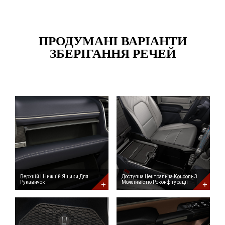
ПРОДУМАНІ ВАРІАНТИ
ЗБЕРІГАННЯ РЕЧЕЙ
Верхній
Доступна
І
Центральна
Нижній
Консоль
Ящики
З
Для
Можливістю
Рукавичок
Реконфігурації
Upper
Available
and
Reconfigurable
Lower
Center
Glove
Console
Compartments
Верхній І Нижній Ящики Для
Доступна Центральна Консоль З
Рукавичок
Можливістю Реконфігурації
Ексклюзивна
Кишені
Підлогова
Для
Система
Зберігання
Зберігання
В