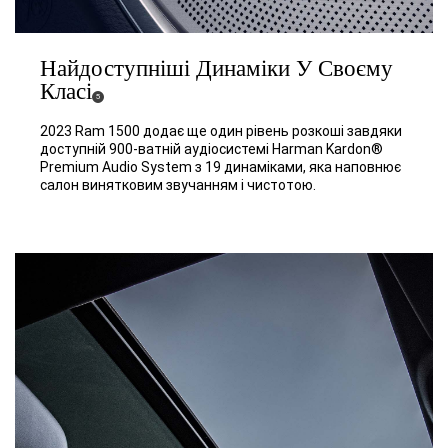
Найдоступніші Динаміки У Своєму
Класі
( Disclosure
)
5
2023 Ram 1500 додає ще один рівень розкоші завдяки
доступній 900-ватній аудіосистемі Harman Kardon®
Premium Audio System з 19 динаміками, яка наповнює
салон винятковим звучанням і чистотою.