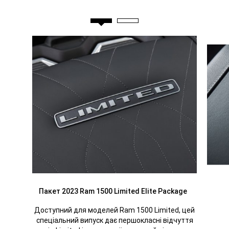
information.
Class
based
on
Large
Light
Duty
Pickups.
Excludes
Electric
Vehicles.'>
</span>
</span>
Пакет 2023 Ram 1500 Limited Elite Package
Доступний для моделей Ram 1500 Limited, цей
спеціальний випуск дає першокласні відчуття