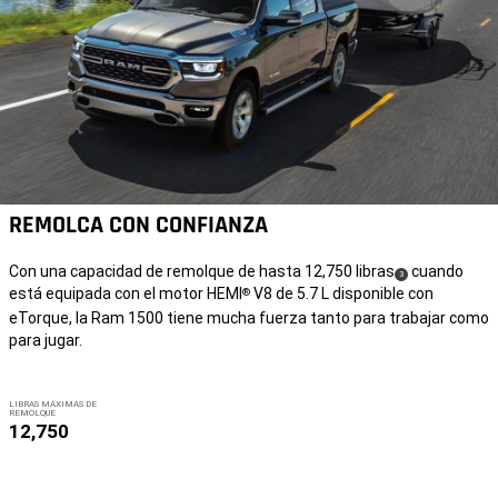
REMOLCA CON CONFIANZA
Con una capacidad de remolque de hasta 12,750 libras
cuando
(
)
3
está equipada con el motor HEMI
V8 de 5.7 L disponible con
®
Disclosure
eTorque, la Ram 1500 tiene mucha fuerza tanto para trabajar como
para jugar.
LIBRAS MÁXIMAS DE
REMOLQUE
12,750