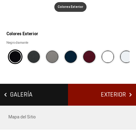
Colores Exterior
Colores Exterior
colores
Negro diamante
Exterior
GALERÍA
EXTERIOR
Mapa del Sitio