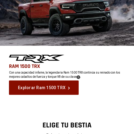
,
RAM 1500 TRX
,
Con una capacidad infame, la legendaria Ram 1500 TRX continúa su reinado con los
mejores caballos de fuerza y ​​torque V8 de su clase
.
(
)
6
,
Disclosure
Explorar Ram 1500 TRX
,
ELIGE TU BESTIA