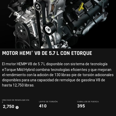
MOTOR HEMI
V8 DE 5.7 L CON ETORQUE
®
El motor HEMI
V8 de 5.7 L disponible con sistema de tecnología
®
eTorque Mild Hybrid combina tecnologías eficientes y que mejoran
el rendimiento con la adición de 130 libras-pie de torsión adicionales
disponibles para una capacidad de remolque de gasolina V8 de
hasta 12,750 libras.
CAPACIDAD DE REMOLQUE EN
LB-PIE DE TORSIÓN
CABALLOS DE FUERZA
LB
410
395
12,750
(
)
1
Disclosure