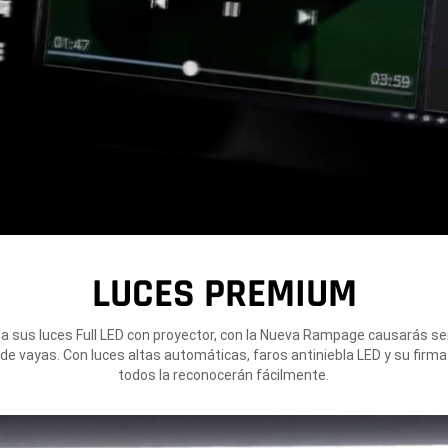
LUCES PREMIUM
 a sus luces Full LED con proyector, con la Nueva Rampage causarás s
e vayas. Con luces altas automáticas, faros antiniebla LED y su firma
todos la reconocerán fácilmente.