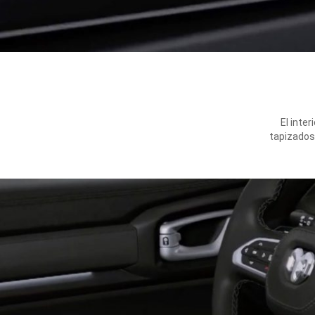
El inte
tapizados 