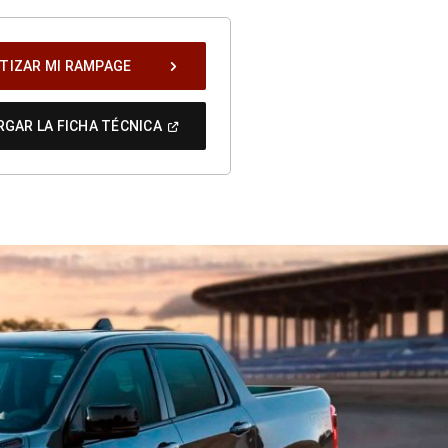
TIZAR MI RAMPAGE
(
Open
GAR LA FICHA TÉCNICA
In
A
New
Window
)