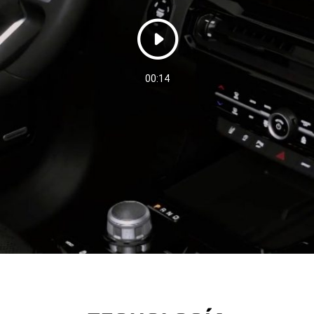
Play
Video
duration
00:14