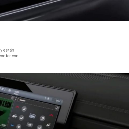
 y están
 contar con