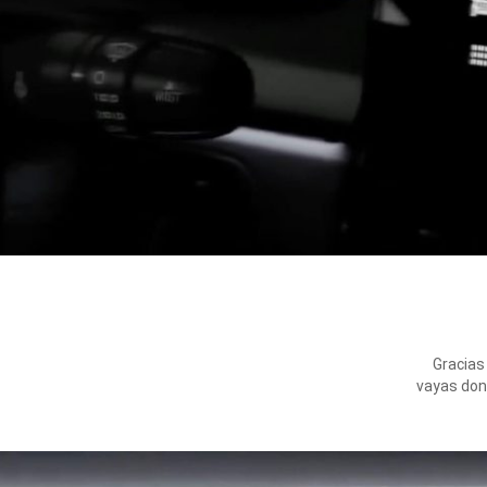
Gracias
vayas dond