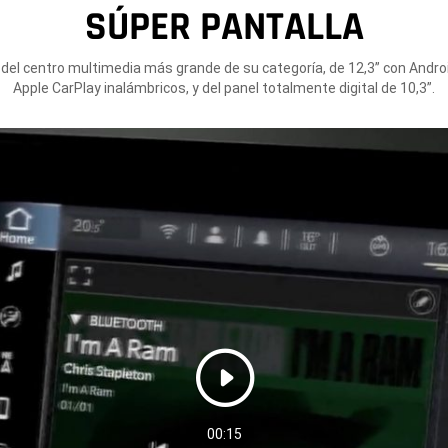
SÚPER PANTALLA
 del centro multimedia más grande de su categoría, de 12,3” con Andro
Apple CarPlay inalámbricos, y del panel totalmente digital de 10,3”.
Play
Video
duration
00:15