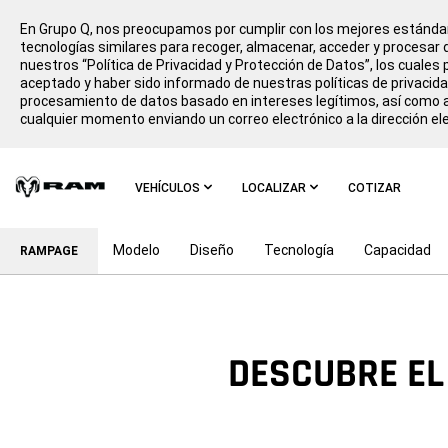
En Grupo Q, nos preocupamos por cumplir con los mejores estándar
tecnologías similares para recoger, almacenar, acceder y procesar d
nuestros “Política de Privacidad y Protección de Datos”, los cuales p
aceptado y haber sido informado de nuestras políticas de privacida
procesamiento de datos basado en intereses legítimos, así como ac
cualquier momento enviando un correo electrónico a la dirección el
Skip To
Main
VEHÍCULOS
LOCALIZAR
COTIZAR
Content
Modelo
Diseño
Tecnología
Capacidad
RAMPAGE
Skip To
Navigation
DESCUBRE EL