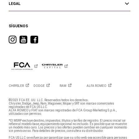
LEGAL
SÍGUENOS
Visita
Visita
Visita
RAM
RAM
RAM
en
en
en
Instagram
YouTube
Facebook
CHRYSLER
DODGE
RAM
ALFA
ROMEO
©2023 FCA EE. UU. LLC. Reservados todos los derechos.
Chrysler, Dodge, Jeep, Ram, Wagoneer, Mopar y SRT son marcas comerciales
registradas de FCA US LLC.
ALFA ROMEO y FIAT son marcas registradas de FCA Group Marketing S.p.A.,
utilizadas con permiso.
*El MSRP excluye destino, impuestos, títulos y tarifas de registro. El precio inicial se
refiere al modelo base, equipamiento opcional no incluido. Es posible que se muestre
un modelo más caro. Los precios y las ofertas pueden cambiar en cualquier momento
sin previo aviso. Para detalles de precios, consulte a su distribuidor.
FCA US LLC se esfuerza por garantizar que su sitio web sea accesible para personas