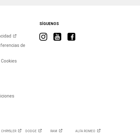
SÍGUENOS
Visita
Visita
Visita
acidad
RAM
RAM
RAM
eferencias de
en
en
en
Instagram
YouTube
Facebook
e Cookies
iciones
CHRYSLER
DODGE
RAM
ALFA
ROMEO