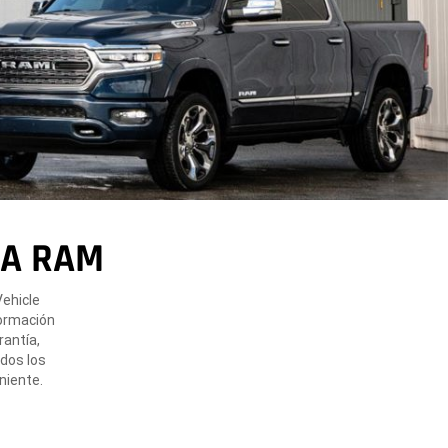
DA RAM
ehicle
formación
rantía,
odos los
niente.