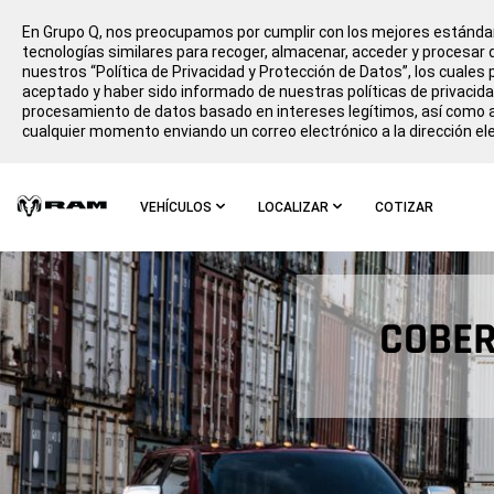
En Grupo Q, nos preocupamos por cumplir con los mejores estándar
tecnologías similares para recoger, almacenar, acceder y procesar d
nuestros “Política de Privacidad y Protección de Datos”, los cuales p
aceptado y haber sido informado de nuestras políticas de privacida
procesamiento de datos basado en intereses legítimos, así como ac
cualquier momento enviando un correo electrónico a la dirección el
Skip To
Main
VEHÍCULOS
LOCALIZAR
COTIZAR
Content
Skip To
Navigation
COBER
,