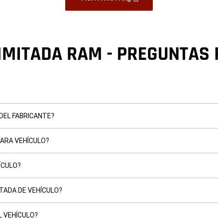
®
In
A
New
Window
)
IMITADA RAM - PREGUNTAS
 DEL FABRICANTE?
PARA VEHÍCULO?
ÍCULO?
ITADA DE VEHÍCULO?
L VEHÍCULO?