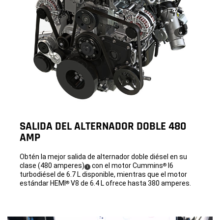
SALIDA DEL ALTERNADOR DOBLE 480
AMP
Obtén la mejor salida de alternador doble diésel en su
clase (480 amperes)
con el motor Cummins
I6
®
(
)
1
Disclosure
turbodiésel de 6.7 L disponible, mientras que el motor
estándar HEMI
V8 de 6.4 L ofrece hasta 380 amperes.
®