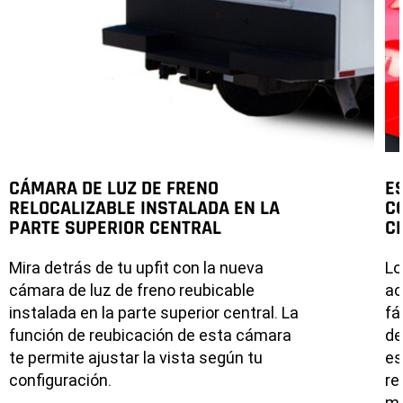
CÁMARA DE LUZ DE FRENO
E
RELOCALIZABLE INSTALADA EN LA
C
PARTE SUPERIOR CENTRAL
C
Mira detrás de tu upfit con la nueva
Lo
cámara de luz de freno reubicable
ac
instalada en la parte superior central. La
fá
función de reubicación de esta cámara
de
te permite ajustar la vista según tu
es
configuración.
re
ma