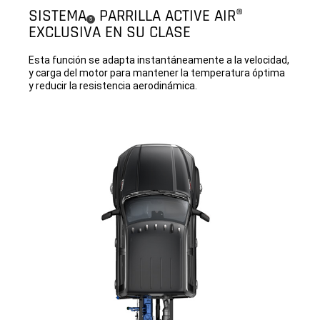
SISTEMA
PARRILLA ACTIVE AIR®
( Disclosure
)
5
EXCLUSIVA EN SU CLASE
Esta función se adapta instantáneamente a la velocidad,
y carga del motor para mantener la temperatura óptima
y reducir la resistencia aerodinámica.