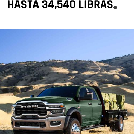
HASTA 34,540
LIBRAS
( Disclosure
)
1