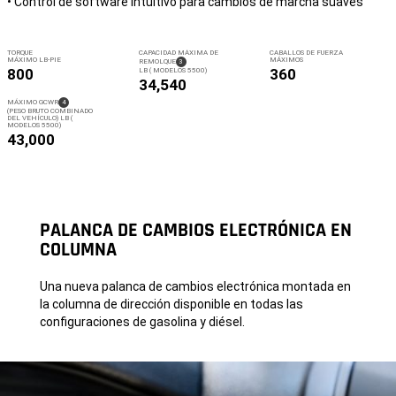
• Control de software intuitivo para cambios de marcha suaves
TORQUE
CAPACIDAD MÁXIMA DE
CABALLOS DE FUERZA
MÁXIMO LB-PIE
MÁXIMOS
( DISCLOSURE
)
REMOLQUE
3
800
360
LB ( MODELOS 5500)
34,540
( DISCLOSURE
)
MÁXIMO
GCWR
4
(PESO BRUTO COMBINADO
DEL VEHÍCULO) LB (
MODELOS 5500)
43,000
PALANCA DE CAMBIOS ELECTRÓNICA EN
COLUMNA
Una nueva palanca de cambios electrónica montada en
la columna de dirección disponible en todas las
configuraciones de gasolina y diésel.