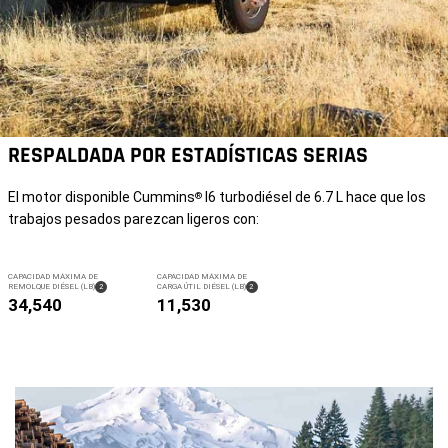
RESPALDADA POR ESTADÍSTICAS SERIAS
El motor disponible Cummins
I6 turbodiésel de 6.7 L hace que los
®
trabajos pesados parezcan ligeros con:
CAPACIDAD MÁXIMA DE
CAPACIDAD MÁXIMA DE
( DISCLOSURE
)
( DISCLOSURE
)
REMOLQUE
DIÉSEL (LB)
2
CARGA ÚTIL
DIÉSEL (LB)
2
34,540
11,530