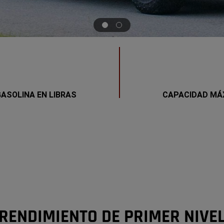
Display
Display
item
item
1
2
of
of
2
2
ASOLINA EN LIBRAS
CAPACIDAD MÁX
RENDIMIENTO DE PRIMER NIVE