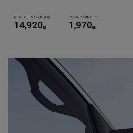
REMOLQUE MÁXIMO (LB)
CARGA MÁXIMA (LB)
14,920
1,970
(
)
(
)
1
2
Disclosure
Disclosure