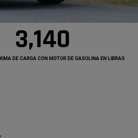
3,140
IMA DE CARGA CON MOTOR DE GASOLINA EN LIBRAS
3,140
CAPACIDAD
MÁXIMA
DE
CARGA
CON
MOTOR
DE
GASOLINA
EN
LIBRAS
L