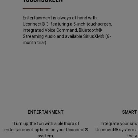
Entertainment is always at hand with
Uconnect® 3, featuring a 5-inch touchscreen,
integrated Voice Command, Bluetooth®
Streaming Audio and available SiriusXM®
(6-
month trial).
ENTERTAINMENT
SMART
Turn up the fun with a plethora of
Integrate your sm
entertainment options on your Uconnect®
Uconnect® system an
system.
the w