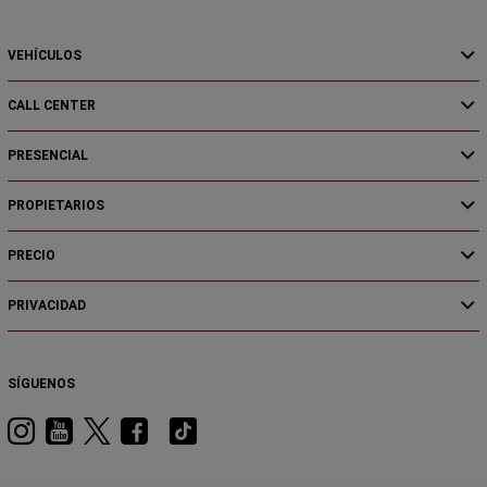
VEHÍCULOS
CALL CENTER
PRESENCIAL
PROPIETARIOS
PRECIO
PRIVACIDAD
SÍGUENOS
Visita
Visita
Visita
Visita
Visita
RAM
RAM
RAM
RAM
RAM
en
en
en
en
en