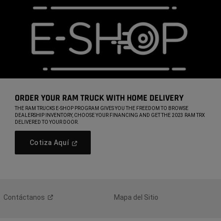
ORDER YOUR RAM TRUCK WITH HOME DELIVERY
,
THE RAM TRUCKS E-SHOP PROGRAM GIVES YOU THE FREEDOM TO BROWSE
DEALERSHIP INVENTORY, CHOOSE YOUR FINANCING AND GET THE 2023 RAM TRX
DELIVERED TO YOUR DOOR.
,
(Open
Cotiza Aquí
In
,
A
New
Window)
Contáctanos
Mapa del Sitio