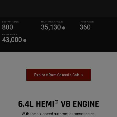
LB-FT OF TORQUE
MAX TRAILERING (LB)
HORSEPOWER
800
35,130
360
MAX GCWR (LB)
43,000
Explore Ram Chassis Cab
6.4L HEMI® V8 ENGINE
With the six-speed automatic transmission.