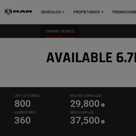
Skip To
Main
VEHÍCULOS
PROPIETARIOS
PROMOCION
Content
Skip To
CHANGE VEHICLE
Navigation
AVAILABLE 6.7
LB-FT OF TORQUE
MAX TRAILERING (LB)
800
29,800
HORSEPOWER
MAX GCWR (LB)
360
37,500