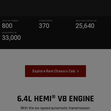
LB-FT OF TORQUE
HORSEPOWER
MAX TRAILERING (LB)
800
370
25,640
MAX GCWR (LB)
33,000
Explore Ram Chassis Cab
6.4L HEMI® V8 ENGINE
With the six-speed automatic transmission.