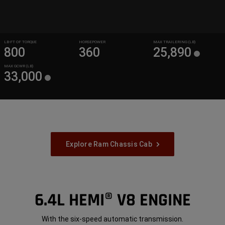
LB-FT OF TORQUE
HORSEPOWER
MAX TRAILERING (LB)
800
360
25,890
MAX GCWR (LB)
33,000
Explore Ram Chassis Cab
6.4L HEMI® V8 ENGINE
With the six-speed automatic transmission.