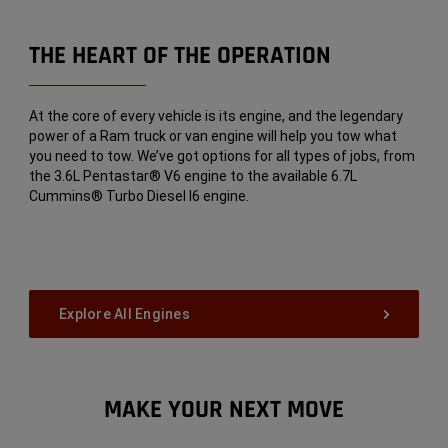
THE HEART OF THE OPERATION
At the core of every vehicle is its engine, and the legendary
power of a Ram truck or van engine will help you tow what
you need to tow. We’ve got options for all types of jobs, from
the 3.6L Pentastar® V6 engine to the available 6.7L
Cummins® Turbo Diesel I6 engine.
Explore All Engines
Explore
MAKE YOUR NEXT MOVE
our
Towing