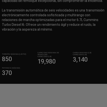
capacidad de remolque excepcional, sin comprometer la eficiencia.
La transmisión automática de seis velocidades es una transmisión
electrónicamente controlada sofisticada y multirango con
relaciones de marcha optimizadas para el motor 6.7L Cummins
Turbo Diesel I6. Ofrece un rendimiento ágil y reduce el ruido, la
vibración y la aspereza al mínimo.
CAPACIDAD MÁXIMA DE
CARGA MÁXIMA (LB)
TORSIÓN MÁXIMA (LB-PIE)
REMOLQUE
CAPACIDAD (LB)
CAPACIDAD (LB)
850
3,140
19,980
POTENCIA MÁXIMA
370