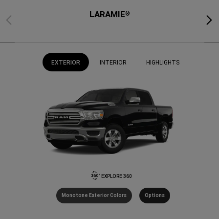
LARAMIE
®
Previous
Next
EXTERIOR
INTERIOR
HIGHLIGHTS
EXPLORE 360
Monotone Exterior Colors
Options