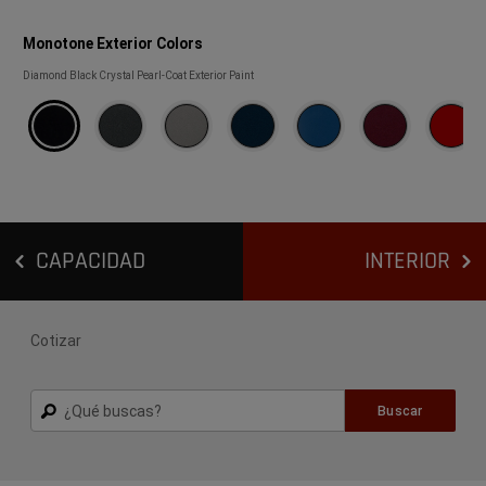
Monotone Exterior Colors
Monotone
Diamond Black Crystal Pearl-Coat Exterior Paint
Exterior
Colors
CAPACIDAD
INTERIOR
Cotizar
Buscar
Buscar