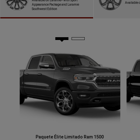
Available on Laramie
with Sport
Available 
Appearance Package and Laramie
Southwest Edition
Paquete Élite Limitado Ram 1500