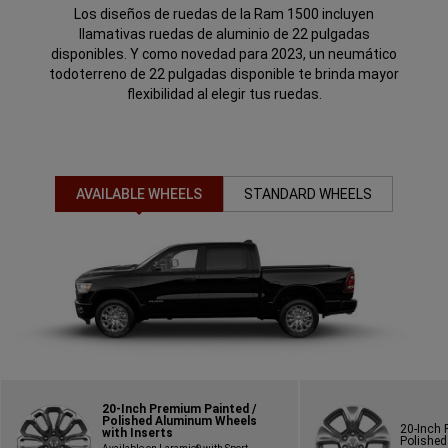
Los diseños de ruedas de la Ram 1500 incluyen
llamativas ruedas de aluminio de 22 pulgadas
disponibles. Y como novedad para 2023, un neumático
todoterreno de 22 pulgadas disponible te brinda mayor
flexibilidad al elegir tus ruedas.
AVAILABLE WHEELS
STANDARD WHEELS
20-Inch Premium Painted /
Polished Aluminum Wheels
20-Inch 
with Inserts
Polishe
®