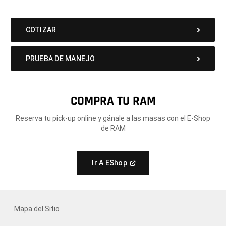
COTIZAR
PRUEBA DE MANEJO
COMPRA TU RAM
Reserva tu pick-up online y gánale a las masas con el E-Shop
de RAM
(
Open
Ir A EShop
In
A
New
Window
)
Mapa del Sitio