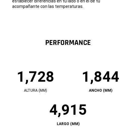
establecer diferencias en tu lado o en el de tu
acompañante con las temperaturas.
PERFORMANCE
1,728
1,844
ALTURA (MM)
ANCHO (MM)
1
1
7
8
2
4
4,915
8
4
A
A
l
n
t
c
u
h
LARGO (MM)
4
r
o
9
a
(m
1