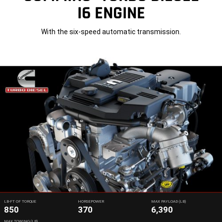
I6 ENGINE
With the six-speed automatic transmission.
LB-FT OF TORQUE
HORSEPOWER
MAX PAYLOAD (LB)
850
370
6,390
MAX TOWING (LB)