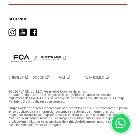
SEGUINOS
Visitá
Visitá
Visitá
RAM
RAM
RAM
en
en
en
Instagram
YouTube
Facebook
CHRYSLER
DODGE
RAM
ALFA
ROMEO
©2026 FCA EE. UU. LLC. Reservados todos los derechos.
Chrysler, Dodge, Jeep, RAM, Wagoneer, Mopar y SRT son marcas comerciales
registradas de FCA US LLC. Alfa Romeo y Fiat son marcas registradas de FCA Group
Marketing S.p.A., utilizadas con permiso.
Grupo Garden se reserva el derecho de hacer cambios en cualquier momento sin previo
aviso u obligación a la información contenida en este sitio de Internet, precios,
programas de incentivos, especificaciones técnicas, equipamiento, ilustraciones y de
modificar o suspender modelos. Las imágenes y vídeos pueden no corresponder con el
producto final. Algunas características del vehículo de la imagen no aplican a los
modelos comercializados en Paraguay.