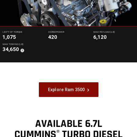
LB-FT OF TORQUE
HORSEPOWER
MAX PAYLOAD (LB)
1,075
420
6,120
MAX TOWING (LB)
34,650
(
)
1
Disclosure
Explore Ram 3500
AVAILABLE 6.7L
CUMMINS
TURBO DIESEL
®