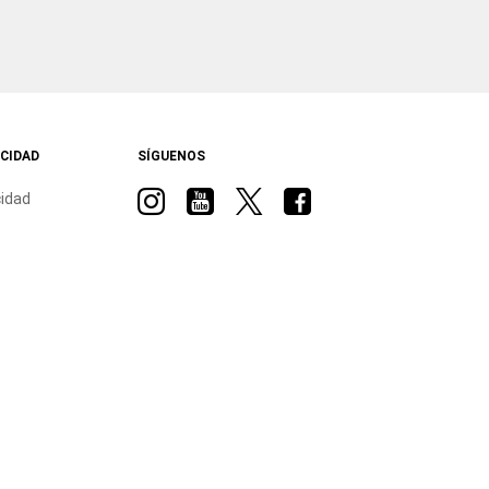
ACIDAD
SÍGUENOS
Visit
Visit
Visit
Visit
cidad
Ram
Ram
Ram
Ram
on
on
on
on
Instagram
YouTube
Twitter
Facebook