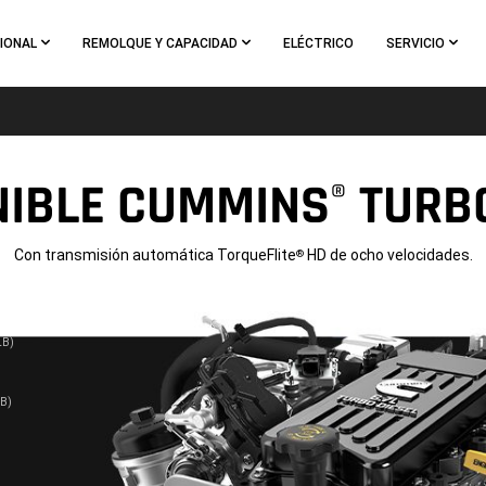
IONAL
REMOLQUE Y CAPACIDAD
ELÉCTRICO
SERVICIO
NIBLE CUMMINS
TURBO
®
Con transmisión automática TorqueFlite
HD de ocho velocidades.
®
LB)
B)