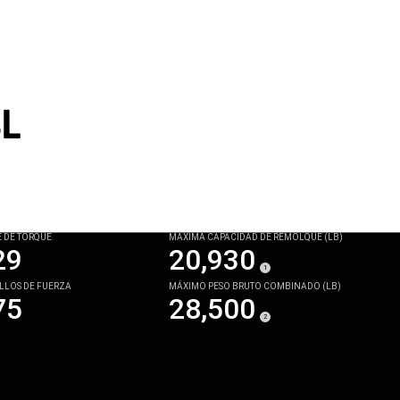
L
E DE TORQUE
MÁXIMA CAPACIDAD DE REMOLQUE (LB)
29
20,930
(
)
1
Disclosure
LLOS DE FUERZA
MÁXIMO PESO BRUTO COMBINADO (LB)
75
28,500
(
)
2
Disclosure