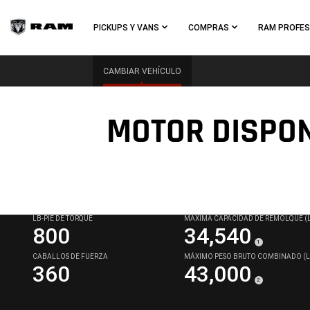
Skip To
Main
PICKUPS Y VANS
COMPRAS
RAM PROFES
Content
CAMBIAR VEHÍCULO
MOTOR DISPO
Skip To
Navigation
LB-PIE DE TORQUE
MÁXIMA CAPACIDAD DE REMOLQUE (
800
34,540
(
)
1
Disclosure
CABALLOS DE FUERZA
MÁXIMO PESO BRUTO COMBINADO (L
360
43,000
(
)
2
Disclosure