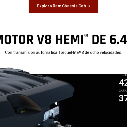
Explora Ram Chassis Cab
MOTOR V8 HEMI
DE 6.4
®
Con transmisión automática TorqueFlite
8 de ocho velocidades.
®
LB-PI
4
CABA
3