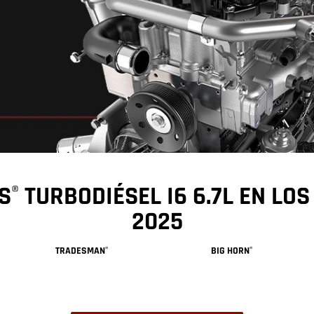
S
TURBODIÉSEL I6 6.7L EN LO
®
2025
TRADESMAN
BIG HORN
®
®