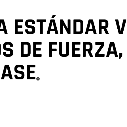
A ESTÁNDAR V
S DE FUERZA,
LASE
(
)
5
Disclosure