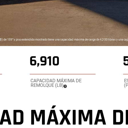
B) de 159" y piso extendido mostrado tiene una capacidad máxima de carga de 4,300 libras y una ca
6,910
CAPACIDAD MÁXIMA DE
E
REMOLQUE (LB)
(
(
)
3
Disclosure
AD MÁXIMA D