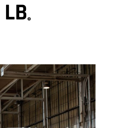
 LB
(
)
2
Disclosure