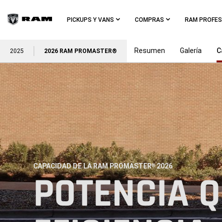
Skip To
Main
PICKUPS Y VANS
COMPRAS
RAM PROFES
Content
Resumen
Galería
C
2025
2026 RAM PROMASTER®
Skip To
Navigation
CAPACIDAD DE LA RAM PROMASTER
2026
®
,
POTENCIA Q