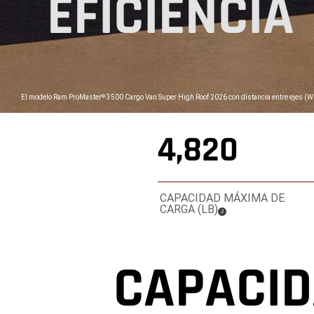
EFICIENCIA
,
El modelo Ram ProMaster
3500 Cargo Van Super High Roof 2026 con distancia entre ejes (W
®
4,820
CAPACIDAD MÁXIMA DE
CARGA (LB)
(
)
2
Disclosure
CAPACID