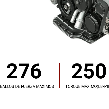
276
250
BALLOS DE FUERZA MÁXIMOS
TORQUE MÁXIMO(LB-PI
276
250
CABALLOS
TORQUE
DE
MÁXIMO(LB-
FUERZA
PIES)
MÁXIMOS