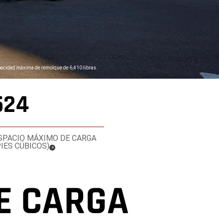
pacidad máxima de remolque de 6,410 libras.
524
SPACIO MÁXIMO DE CARGA
PIES CÚBICOS)
(
)
4
Disclosure
E CARGA