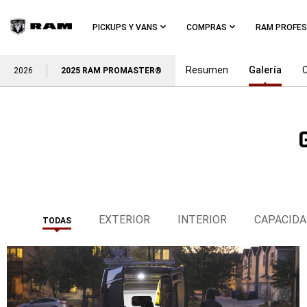
Skip To
Main
PICKUPS Y VANS
COMPRAS
RAM PROFES
Content
Resumen
Galería
C
2026
2025 RAM PROMASTER®
Skip To
Navigation
EXTERIOR
INTERIOR
CAPACIDA
TODAS