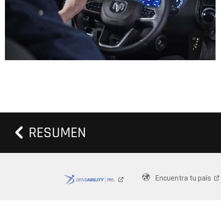
RESUMEN
Encuentra tu
país