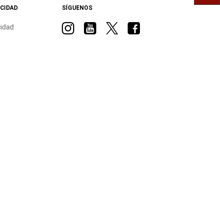
ACIDAD
SÍGUENOS
Visit
Visit
Visit
Visit
cidad
Ram
Ram
Ram
Ram
on
on
on
on
Instagram
YouTube
Twitter
Facebook