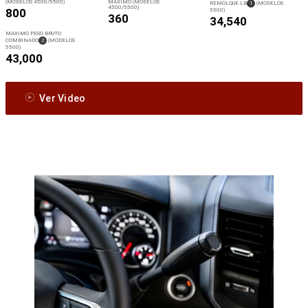
(MODELOS 4500/5500)
MÁXIMO (MODELOS
(
)
REMOLQUE LB
1
(MODELOS
4500/5500)
DISCLOSURE
800
5500)
360
34,540
MÁXIMO PESO BRUTO
(
)
COMBINADO
2
(MODELOS
DISCLOSURE
5500)
43,000
Ver Video