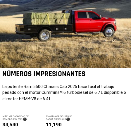
NÚMEROS IMPRESIONANTES
La potente Ram 5500 Chassis Cab 2025 hace fácil el trabajo
pesado con el motor Cummins
I6 turbodiésel de 6.7 L disponible o
®
el motor HEMI
V8 de 6.4 L.
®
MÁXIMA CAPACIDAD DE
MÁXIMA CAPACIDAD DE
(
)
(
)
REMOLQUE DIÉSEL
1
CARGA DIÉSEL (LB)
1
DISCLOSURE
DISCLOSURE
34,540
11,190