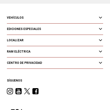
VEHÍCULOS
EDICIONES ESPECIALES
LOCALIZAR
RAM ELÉCTRICA
CENTRO DE PRIVACIDAD
SÍGUENOS
Visit
Visit
Visit
Visit
Ram
Ram
Ram
Ram
on
on
on
on
Instagram
YouTube
Twitter
Facebook