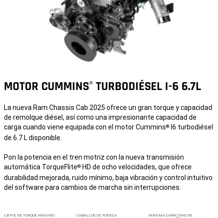
MOTOR CUMMINS
TURBODIÉSEL I-6 6.7L
®
La nueva Ram Chassis Cab 2025 ofrece un gran torque y capacidad
de remolque diésel, así como una impresionante capacidad de
carga cuando viene equipada con el motor Cummins
I6 turbodiésel
®
de 6.7 L disponible.
Pon la potencia en el tren motriz con la nueva transmisión
automática TorqueFlite
HD de ocho velocidades, que ofrece
®
durabilidad mejorada, ruido mínimo, baja vibración y control intuitivo
del software para cambios de marcha sin interrupciones.
LB-PIE DE TORQUE MÁXIMO
CABALLOS DE FUERZA
MÁXIMA CAPACIDAD DE