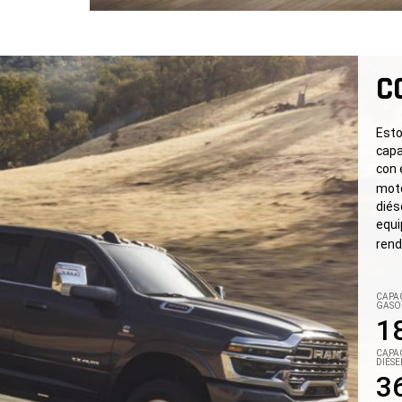
C
Esto
capa
con 
moto
diés
equi
rend
CAPA
GASOL
1
CAPA
DIÉSE
3