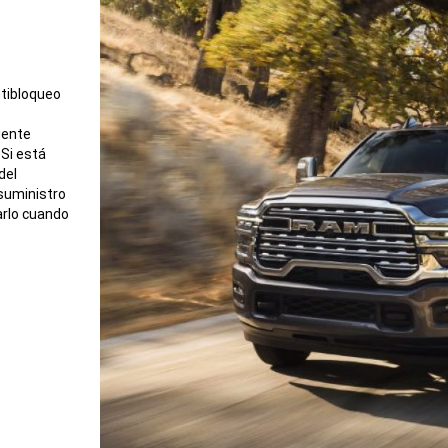
ntibloqueo
gente
 Si está
del
 suministro
sarlo cuando