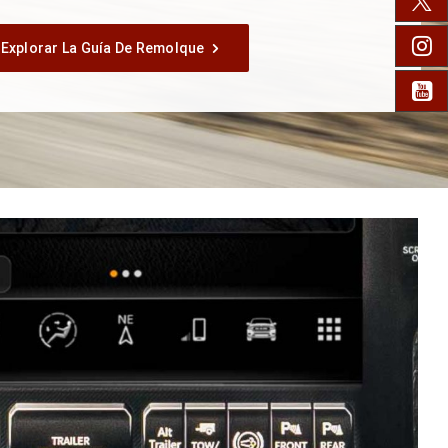
TW
IN
Explorar La Guía De Remolque
YO