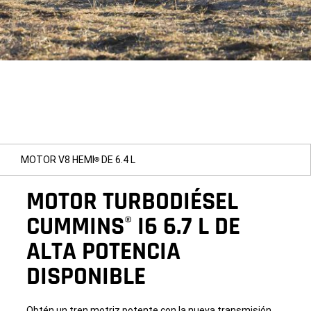
MOTOR V8 HEMI
DE 6.4 L
®
MOTOR TURBODIÉSEL
CUMMINS
I6 6.7 L DE
®
ALTA POTENCIA
DISPONIBLE
Obtén un tren motriz potente con la nueva transmisión