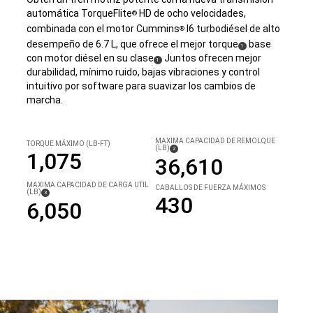
automática TorqueFlite
HD de ocho velocidades,
®
combinada con el motor Cummins
I6 turbodiésel de alto
®
desempeño de 6.7 L, que ofrece el mejor torque
base
(
)
1
con motor diésel en su clase
Juntos ofrecen mejor
(
)
Disclosure
1
durabilidad, mínimo ruido, bajas vibraciones y control
Disclosure
intuitivo por software para suavizar los cambios de
marcha.
MÁXIMA CAPACIDAD DE REMOLQUE
TORQUE MÁXIMO (LB-FT)
(LB)
( DISCLOSURE
)
2
1,075
36,610
MÁXIMA CAPACIDAD DE CARGA ÚTIL
CABALLOS DE FUERZA MÁXIMOS
(LB)
( DISCLOSURE
)
3
430
6,050