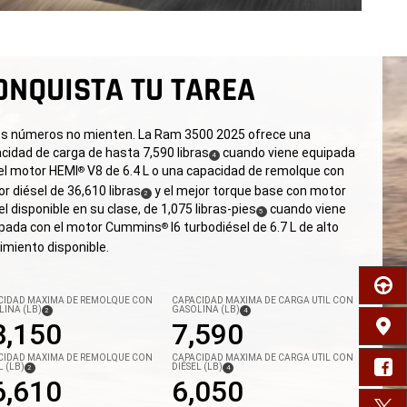
ONQUISTA TU TAREA
s números no mienten. La Ram 3500 2025 ofrece una
cidad de carga de hasta 7,590 libras
cuando viene equipada
(
)
4
el motor HEMI
V8 de 6.4 L o una capacidad de remolque con
®
Disclosure
r diésel de 36,610 libras
y el mejor torque base con motor
(
)
2
el disponible en su clase, de 1,075 libras-pies
cuando viene
Disclosure
(
)
5
pada con el motor Cummins
I6 turbodiésel de 6.7 L de alto
®
Disclosure
imiento disponible.
PRUE
CIDAD MÁXIMA DE REMOLQUE CON
CAPACIDAD MÁXIMA DE CARGA ÚTIL CON
INA (LB)
GASOLINA (LB)
( DISCLOSURE
)
(
)
2
4
DISCLOSURE
8,150
7,590
CONC
CIDAD MÁXIMA DE REMOLQUE CON
CAPACIDAD MÁXIMA DE CARGA ÚTIL CON
FA
L (LB)
DIÉSEL (LB)
(
)
(
)
2
4
DISCLOSURE
DISCLOSURE
6,610
6,050