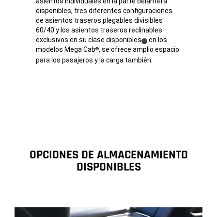
asientos individuales en la parte delantera
disponibles, tres diferentes configuraciones
de asientos traseros plegables divisibles
60/40 y los asientos traseros reclinables
exclusivos en su clase
disponibles
en los
( Disclosure
)
3
modelos Mega Cab
, se ofrece amplio espacio
®
para los pasajeros y la carga también.
OPCIONES DE ALMACENAMIENTO
DISPONIBLES
Compartimiento