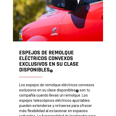
ESPEJOS DE REMOLQUE
ELÉCTRICOS CONVEXOS
EXCLUSIVOS EN SU CLASE
DISPONIBLES
(
)
1
Disclosure
Los espejos de remolque eléctricos convexos
exclusivos en su clase
disponibles
son tu
( Disclosure
)
1
compañía cuando llevas un remolque. Los
espejos telescópicos eléctricos ajustables
pueden extenderse y retraerse para ofrecer
más flexibilidad al estacionar en espacios
reducidos. La funcionalidad de localizador para