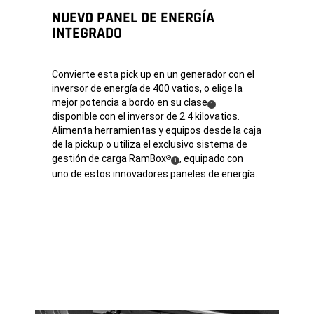
NUEVO PANEL DE ENERGÍA
INTEGRADO
Convierte esta pick up en un generador con el
inversor de energía de 400 vatios, o elige la
mejor potencia a bordo en su clase
(
)
1
disponible con el inversor de 2.4 kilovatios.
Disclosure
Alimenta herramientas y equipos desde la caja
de la pickup o utiliza el exclusivo sistema de
gestión de carga RamBox
, equipado con
®
(
)
1
uno de estos innovadores paneles de energía.
Disclosure