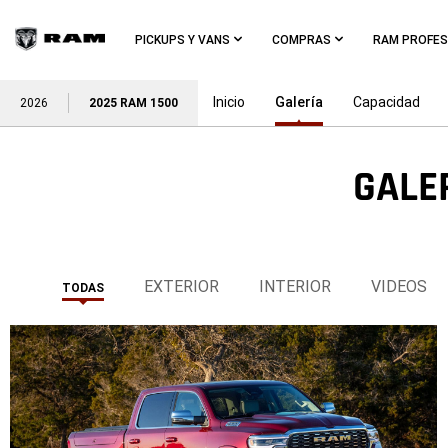
Skip To
Main
PICKUPS Y VANS
COMPRAS
RAM PROFES
Content
Inicio
Galería
Capacidad
2026
2025 RAM 1500
GALE
Skip To
Navigation
EXTERIOR
INTERIOR
VIDEOS
TODAS