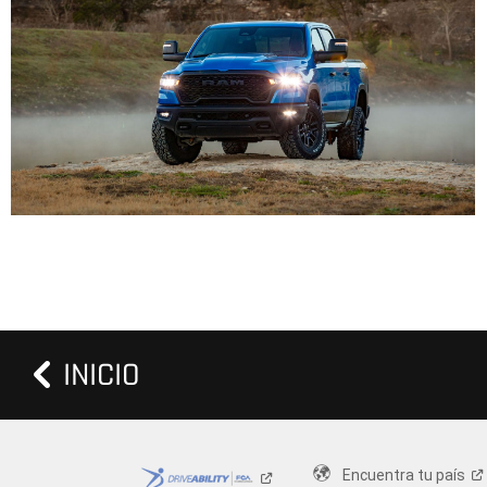
INICIO
Encuentra tu
país