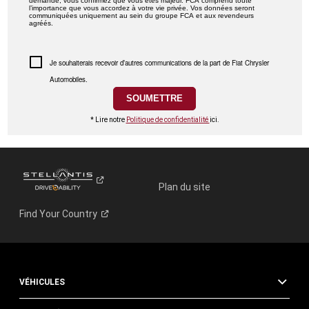
demande, vous confirmez que vous êtes majeur. FCA comprend toute
l’importance que vous accordez à votre vie privée. Vos données seront
communiquées uniquement au sein du groupe FCA et aux revendeurs
agréés.
Je souhaiterais recevoir d’autres communications de la part de Fiat Chrysler
Automobiles.
* Lire notre
Politique de confidentialité
ici.
Plan du site
Find Your
Country
VÉHICULES