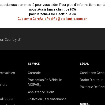
aussi, nous sommes là pour vous aider. Pour plus d’informations cont
nous :
Assistance client de FCA
pour la zone Asie-Pacifique
via
CustomerCareAsiaPacific@stellantis.com.cn
our
Country
SERVICE
LÉGAL
ecevoir les
Garantie
Conditions Géné
Protection De Véhicule
Droits D’auteur
chure
MOPAR
®
Politique De Conf
s
Assistance Client
i routier
Entretien Et Maintenance
SOCIAL