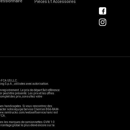
cessionnaire
Pièces Et Accessoires
e FCA US LLC.
S.p.A., utilisées avec autorisation.
enregistrement. Le prix de départ fait référence
peut être présenté. Les prix et les offres
complet des prix, consultez votre
nnes handicapées. Si vous rencontrez des
acter notre équipe Service Client en 866-RAM-
//www.ramtrucks.com/webselfservice/ram/ est
 FCA.
utes les marques de camionnettes GVW 1-3
centage global le plus élevé encore sur la