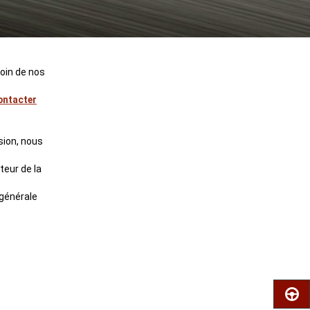
oin de nos
contacter
sion, nous
teur de la
 générale
RÉSER