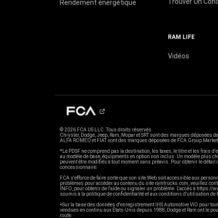
Trouver Un Con
Rendement énergétique
RAM LIFE
Vidéos
© 2026 FCA US LLC. Tous droits réservés.
Chrysler, Dodge, Jeep, Ram, Mopar et SRT sont des marques déposées d
ALFA ROMEO et FIAT sont des marques déposées de FCA Group Marketing 
*Le PDSF ne comprend pas la destination, les taxes, le titre et les frais d'
au modèle de base, équipments en option non inclus. Un modèle plus cher 
peuvent être modifiés à tout moment sans préavis. Pour obtenir le détail 
concessionnaire.
FCA s'efforce de faire sorte que son site Web soit accessible aux perso
problèmes pour accéder au contenu du site ramtrucks.com, veuillez cont
INFO, pour obtenir de l'aide ou signaler un problème. L'accès à https:
soumis à la politique de confidentialité et aux conditions d'utilisation de
+Sur la base des données d'enregistrement IHS Automotive VIO pour to
vendues en continu aux États-Unis depuis 1988, Dodge et Ram ont le pour
route.