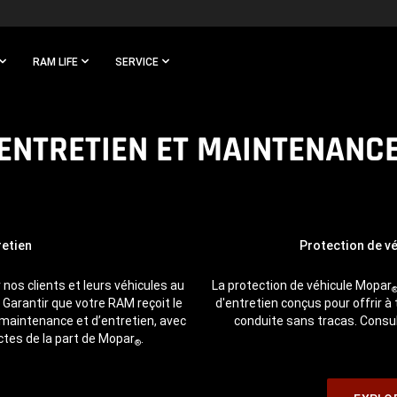
RAM LIFE
SERVICE
ENTRETIEN ET MAINTENANC
retien
Protection de v
os clients et leurs véhicules au
La protection de véhicule Mopar
Garantir que votre RAM reçoit le
d'entretien conçus pour offrir à t
 maintenance et d’entretien, avec
conduite sans tracas. Consul
ctes de la part de Mopar
.
®