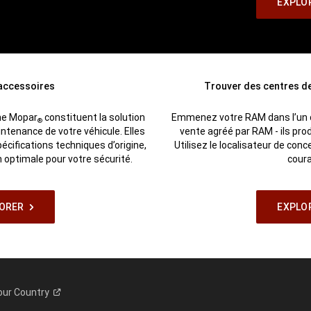
EXPLO
 accessoires
Trouver des centres de
ine Mopar
constituent la solution
Emmenez votre RAM dans l’un d
®
intenance de votre véhicule. Elles
vente agréé par RAM - ils prod
cifications techniques d’origine,
Utilisez le localisateur de co
 optimale pour votre sécurité.
coura
ORER
EXPLO
our
Country