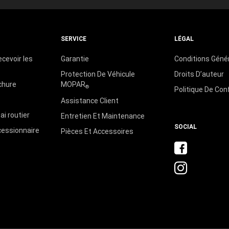
SERVICE
LÉGAL
ecevoir les
Garantie
Conditions Géné
Protection De Véhicule
Droits D’auteur
chure
MOPAR
®
Politique De Conf
s
Assistance Client
i routier
Entretien Et Maintenance
SOCIAL
cessionnaire
Pièces Et Accessoires