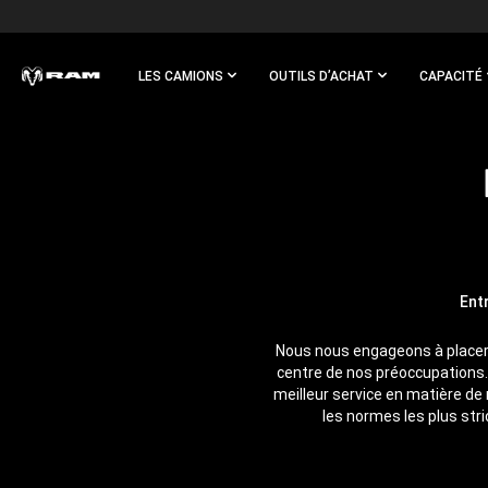
Skip To
Main
Content
LES CAMIONS
OUTILS D’ACHAT
CAPACITÉ
Skip To
Navigation
Ent
Nous nous engageons à placer n
centre de nos préoccupations. 
meilleur service en matière de
les normes les plus stri