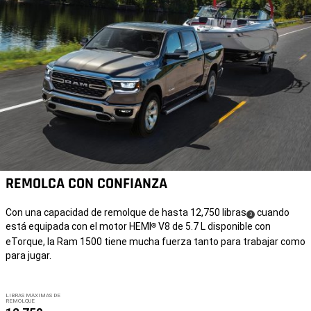
REMOLCA CON CONFIANZA
Con una capacidad de remolque de hasta 12,750 libras
cuando
(
)
3
está equipada con el motor HEMI
V8 de 5.7 L disponible con
®
Disclosure
eTorque, la Ram 1500 tiene mucha fuerza tanto para trabajar como
para jugar.
LIBRAS MÁXIMAS DE
REMOLQUE