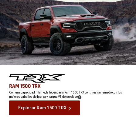
,
RAM 1500 TRX
,
Con una capacidad infame, la legendaria Ram 1500 TRX continúa su reinado con los
mejores caballos de fuerza y ​​torque V8 de su clase
.
(
)
6
,
Disclosure
Explorar Ram 1500 TRX
,