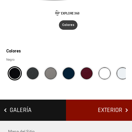
EXPLORE 360
Colores
Colores
Colores
Negro
GALERÍA
EXTERIOR
Mapa del Sitio