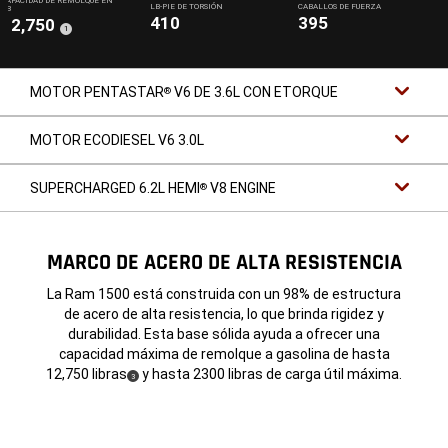
CAPACIDAD DE REMOLQUE EN
LB-PIE DE TORSIÓN
CABALLOS DE FUERZA
LB
410
395
12,750
(
)
1
Disclosure
MOTOR PENTASTAR
V6 DE 3.6L CON ETORQUE
®
MOTOR ECODIESEL V6 3.0L
SUPERCHARGED 6.2L HEMI
V8 ENGINE
®
MARCO DE ACERO DE ALTA RESISTENCIA
La Ram 1500 está construida con un 98% de estructura
de acero de alta resistencia, lo que brinda rigidez y
durabilidad. Esta base sólida ayuda a ofrecer una
capacidad máxima de remolque a gasolina de hasta
12,750 libras
y hasta 2300 libras de carga útil máxima.
(
)
3
Disclosure