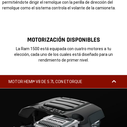
permitiéndote dirigir el remolque con la perilla de dirección del
Disclosure
remolque como el sistema controla el volante de la camioneta.
MOTORIZACIÓN DISPONIBLES
La Ram 1500 está equipada con cuatro motores a tu
elección, cada uno de los cuales está diseñado para un
rendimiento de primer nivel.
MOTOR HEMI
V8 DE 5.7L CON ETORQUE
®