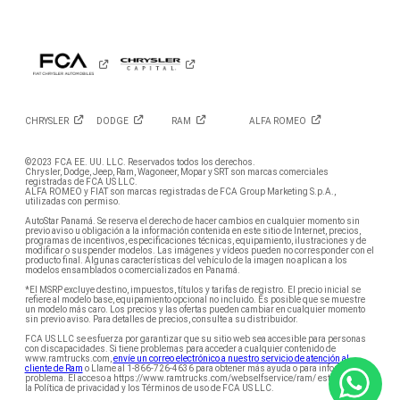
RAM
RAM
RAM
en
en
en
Instagram
YouTube
Facebook
CHRYSLER
DODGE
RAM
ALFA
ROMEO
©2023 FCA EE. UU. LLC. Reservados todos los derechos.
Chrysler, Dodge, Jeep, Ram, Wagoneer, Mopar y SRT son marcas comerciales
registradas de FCA US LLC.
ALFA ROMEO y FIAT son marcas registradas de FCA Group Marketing S.p.A.,
utilizadas con permiso.
AutoStar Panamá. Se reserva el derecho de hacer cambios en cualquier momento sin
previo aviso u obligación a la información contenida en este sitio de Internet, precios,
programas de incentivos, especificaciones técnicas, equipamiento, ilustraciones y de
modificar o suspender modelos. Las imágenes y vídeos pueden no corresponder con el
producto final. Algunas características del vehículo de la imagen no aplican a los
modelos ensamblados o comercializados en Panamá.
*El MSRP excluye destino, impuestos, títulos y tarifas de registro. El precio inicial se
refiere al modelo base, equipamiento opcional no incluido. Es posible que se muestre
un modelo más caro. Los precios y las ofertas pueden cambiar en cualquier momento
sin previo aviso. Para detalles de precios, consulte a su distribuidor.
FCA US LLC se esfuerza por garantizar que su sitio web sea accesible para personas
con discapacidades. Si tiene problemas para acceder a cualquier contenido de
www.ramtrucks.com,
envíe un correo electrónico a nuestro servicio de atención al
cliente de Ram
o Llame al 1-866-726-4636 para obtener más ayuda o para informar un
problema. El acceso a https://www.ramtrucks.com/webselfservice/ram/ está sujeto a
la Política de privacidad y los Términos de uso de FCA US LLC.