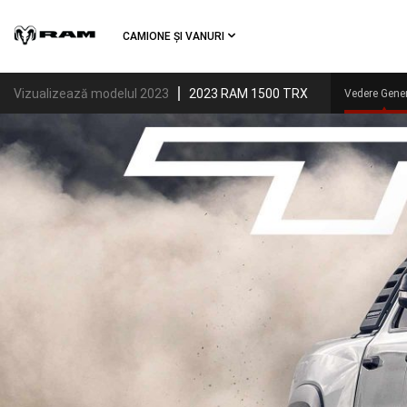
Skip To
Main
CAMIONE ȘI VANURI
Content
Vizualizează modelul 2023
2023 RAM 1500 TRX
Vedere Gene
Skip To
Navigation