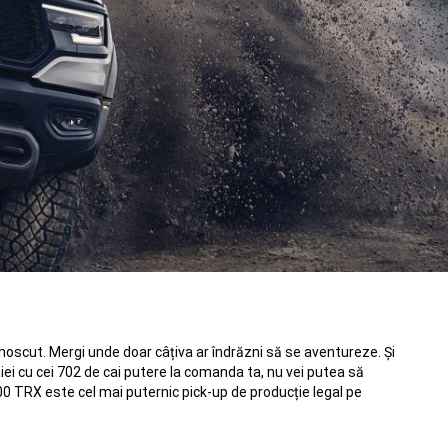
unoscut. Mergi unde doar câțiva ar îndrăzni să se aventureze. Și
iei cu cei 702 de cai putere la comanda ta, nu vei putea să
0 TRX este cel mai puternic pick-up de producție legal pe