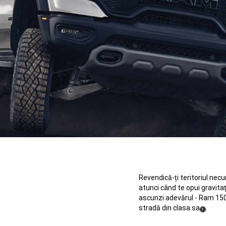
Revendică-ți teritoriul nec
X
atunci când te opui gravitaț
ascunzi adevărul - Ram 150
stradă din clasa sa
.
(
)
1
Disclosure