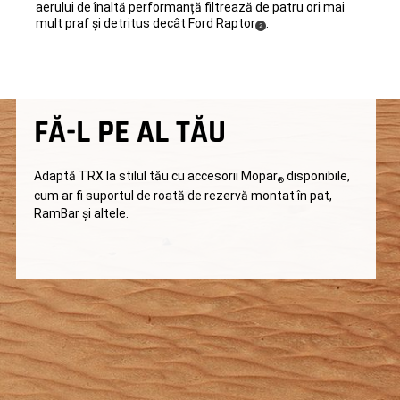
aerului de înaltă performanță filtrează de patru ori mai
mult praf și detritus decât Ford
Raptor
.
( Disclosure
)
2
FĂ-L PE AL TĂU
Adaptă TRX la stilul tău cu accesorii Mopar
disponibile,
®
cum ar fi suportul de roată de rezervă montat în pat,
RamBar și altele.