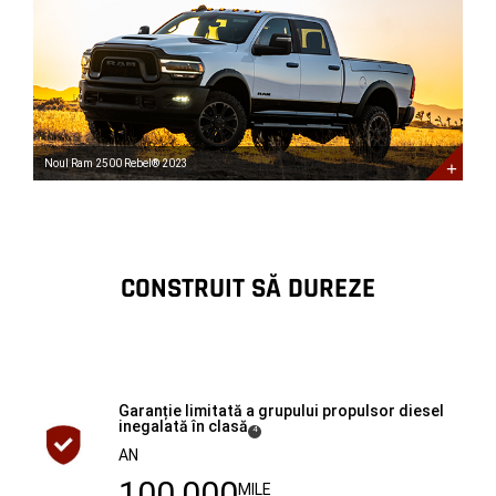
2500
Rebel®
2023
New
2023
Ram
2500
Rebel<sup>®</sup>
Noul Ram 2500 Rebel® 2023
CONSTRUIT SĂ DUREZE
Garanție limitată a grupului propulsor diesel
inegalată în
clasă
( Disclosure
)
4
AN
100,000
MILE