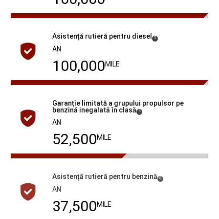
Asistență rutieră pentru diesel
(
)
5
Disclosure
AN
100,000
MILE
Garanție limitată a grupului propulsor pe
benzină inegalată în
clasă
( Disclosure
)
4
AN
60,000
MILE
Asistență rutieră pentru benzină
(
)
6
Disclosure
AN
60,000
MILE