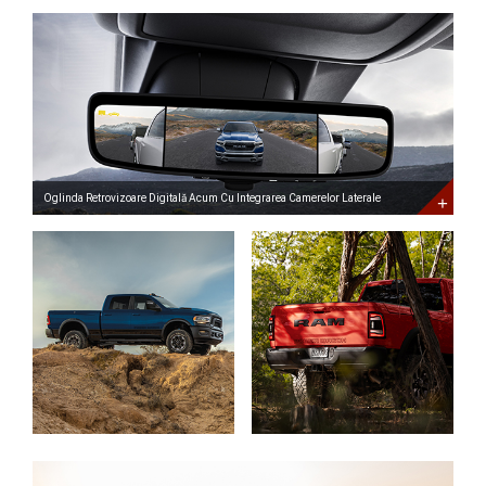
Oglinda
Retrovizoare
Digitală
Acum
Cu
Integrarea
Camerelor
Laterale
Digital
Rearview
Mirror
Now
Oglinda Retrovizoare Digitală Acum Cu Integrarea Camerelor Laterale
with
Side
Camera
Integration
Noul
Ram