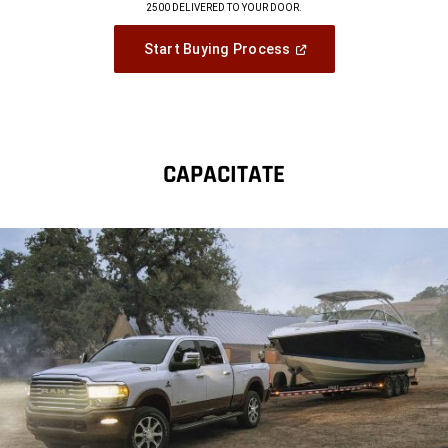
2500 DELIVERED TO YOUR DOOR.
,
(
Open
Start Buying Process
In
,
A
New
Window
)
CAPACITATE