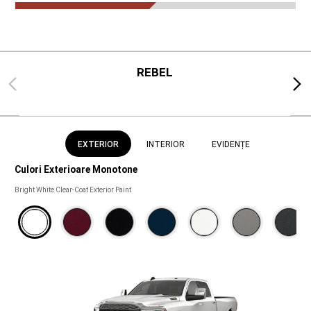
REBEL
Previous
Next
EXTERIOR
INTERIOR
EVIDENȚE
Culori Exterioare Monotone
Culori
Bright White Clear-Coat Exterior Paint
exterioare
monotone