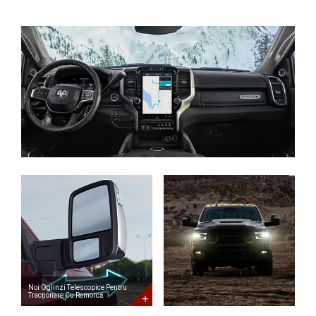
Noi
Oglinzi
Telescopice
Pentru
Tracționare
Cu
Remorcă
New
Telescopic
Trailer
Tow
Mirrors
Noi Oglinzi Telescopice Pentru
Tracționare Cu Remorcă