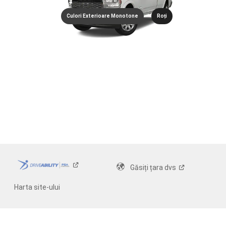
Culori Exterioare Monotone
Roți
Găsiți țara
dvs
Harta site-ului