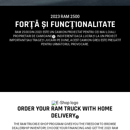
2023 RAM 2500
,
FORȚĂ ȘI FUNCȚIONALITATE
,
RAM 2500 DIN 2023 ESTE UN CAMION PROIECTAT PENTRU CEI MAI LOIALI
PROPRIETARI DE
CAMIOANE
. INDIFERENT DACĂ LUCRAȚI LA UN PROIECT
( DISCLOSURE
)
1
IMPORTANT SAU TRAGEȚI JUCĂRII PE DUNE, ACEST CAMION GREU ESTE PREGĂTIT
PENTRU URMĂTORUL PROVOCARE.
,
Display
Display
item
item
1
2
of
of
2
2
,
ORDER YOUR RAM TRUCK WITH HOME
DELIVERY
( DISCLOSURE
)
2
,
THE RAM TRUCKS E-SHOP PROGRAM GIVES YOU THE FREEDOM TO BROWSE
DEALERSHIP INVENTORY, CHOOSE YOUR FINANCING AND GET THE 2023 RAM