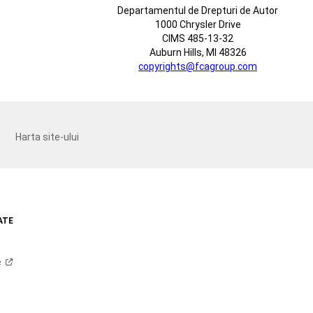
Departamentul de Drepturi de Autor
1000 Chrysler Drive
CIMS 485-13-32
Auburn Hills, MI 48326
copyrights@fcagroup.com
Harta site-ului
ATE
e