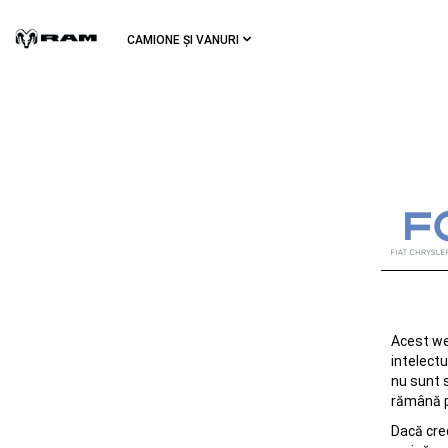
Skip To
Main
CAMIONE ȘI VANURI
Content
Skip To
Navigation
Acest we
intelectu
nu sunt 
rămână pe
Dacă cred