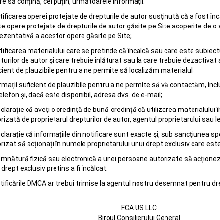
re să conțină, cel puțin, următoarele informații:
tificarea operei protejate de drepturile de autor susținută că a fost în
e opere protejate de drepturile de autor găsite pe Site acoperite de o si
ezentativă a acestor opere găsite pe Site;
tificarea materialului care se pretinde că încalcă sau care este subiectul
turilor de autor și care trebuie înlăturat sau la care trebuie dezactivat a
cient de plauzibile pentru a ne permite să localizăm materialul;
rmații suficient de plauzibile pentru a ne permite să vă contactăm, inc
elefon și, dacă este disponibil, adresa dvs. de e-mail;
clarație că aveți o credință de bună-credință că utilizarea materialului
rizată de proprietarul drepturilor de autor, agentul proprietarului sau l
clarație că informațiile din notificare sunt exacte și, sub sancțiunea spe
rizat să acționați în numele proprietarului unui drept exclusiv care este p
mnătură fizică sau electronică a unei persoane autorizate să acționez
 drept exclusiv pretins a fi încălcat.
tificările DMCA ar trebui trimise la agentul nostru desemnat pentru dr
:
FCA US LLC
Biroul Consilierului General