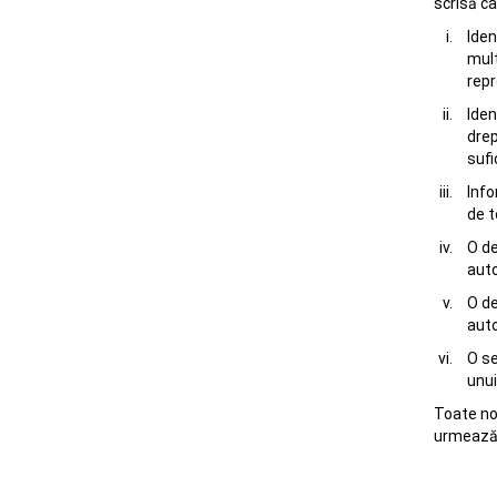
scrisă ca
Iden
mult
repr
Iden
drep
sufi
Info
de t
O de
auto
O de
auto
O se
unui
Toate no
urmează