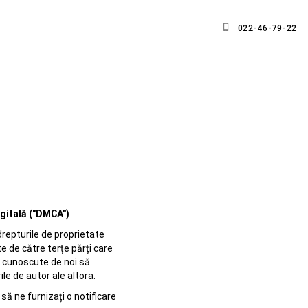
022-46-79-22
igitală ("DMCA")
repturile de proprietate
te de către terțe părți care
r cunoscute de noi să
ile de autor ale altora.
 să ne furnizați o notificare