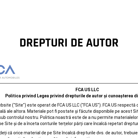
DREPTURI DE AUTOR
FCA US LLC
Politica privind Legea privind drepturile de autor și cunoașterea d
bsite ("Site") este operat de FCA US LLC ("FCA US"). FCA US respectă d
ală ale altora. Materiale pot fi postate și făcute disponibile pe acest Si
sub controlul nostru. Politica noastră este de a nu permite materialelo
 Site și de a înceta conturile terțelor părți care încalcă repetat dreptur
eți că orice material de pe Site încalcă drepturile dvs. de autor, trebuie