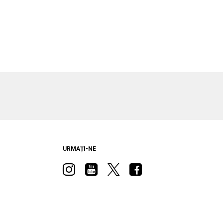
URMAȚI-NE
Visit
Visit
Visit
Visit
Ram
Ram
Ram
Ram
on
on
on
on
Instagram
YouTube
Twitter
Facebook