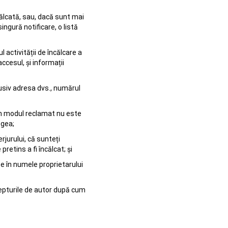
călcată, sau, dacă sunt mai
ngură notificare, o listă
 activității de încălcare a
ccesul, și informații
lusiv adresa dvs., numărul
 în modul reclamat nu este
egea;
rjurului, că sunteți
retins a fi încălcat; și
e în numele proprietarului
epturile de autor după cum