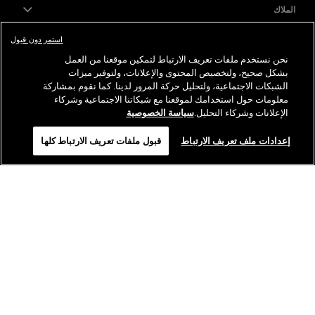
الملاك
استمر دون قبول
قانوني
نحن نستخدم ملفات تعريف الارتباط لتمكين موقعنا من العمل
بشكل صحيح، ولتخصيص المحتوى والإعلانات، ولتوفير ميزات
خدمة ما بعد البيع
الشبكات الاجتماعية، ولتحليل حركة المرور لدينا. كما نقوم بمشاركة
معلومات حول استخدامك لموقعنا مع شبكاتنا الاجتماعية وشركاء
الإعلانات وشركاء التحليل.
سياسة الخصوصية
تابعنا
Chat
إعدادات ملف تعريف الارتباط
قبول ملفات تعريف الارتباط كلها
كرايسلر
دودج
رام
أبارث
ألفا
روميو
فيات
©2026 FCA US LLC. جميع الحقوق محفوظة. كرايسلر، دودج، جيب، رام، موبار، إس آر تي هي