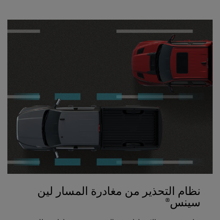
نظام التحذير من مغادرة المسار لين
سينس®