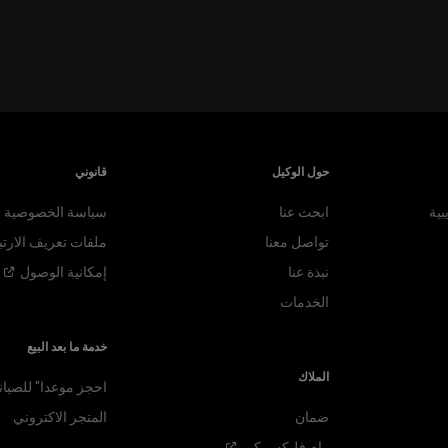
حول الوكيل
قانوني
بية
ابحث عنا
سياسة الخصوصية
تواصل معنا
ملفات تعريف الارتب
نبذة عنا
إمكانية
الوصول
الخدمات
خدمة ما بعد البيع
الملاك
احجز موعدا" للصيان
ضمان
المتجر الاكتروني
رام فليكس
كير