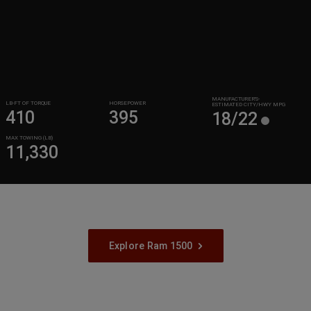
MANUFACTURER’S-
LB-FT OF TORQUE
HORSEPOWER
ESTIMATED CITY/HWY MPG
410
395
18/22
MAX TOWING (LB)
11,330
Explore Ram 1500