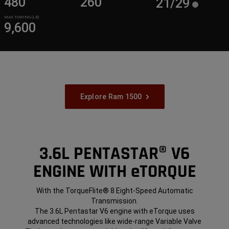
480
260
21/29
MAX TOWING (LB)
9,600
Explore Ram 1500
3.6L PENTASTAR® V6
ENGINE WITH eTORQUE
With the TorqueFlite® 8 Eight-Speed Automatic
Transmission.
The 3.6L Pentastar V6 engine with eTorque uses
advanced technologies like wide-range Variable Valve