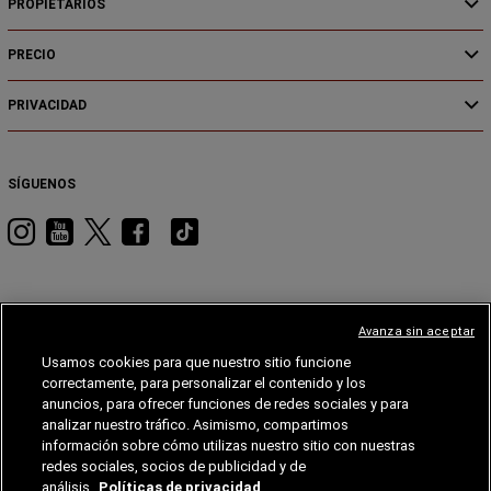
PROPIETARIOS
PRECIO
PRIVACIDAD
SÍGUENOS
Visita
Visita
Visita
Visita
Visita
RAM
RAM
RAM
RAM
RAM
en
en
en
en
en
Instagram
YouTube
Twitter
Facebook
Tiktok
Avanza sin aceptar
Usamos cookies para que nuestro sitio funcione
JEEP
DODGE
JEEP®
STELLANTIS
MOPAR®
FIAT®
correctamente, para personalizar el contenido y los
anuncios, para ofrecer funciones de redes sociales y para
FIAT
analizar nuestro tráfico. Asimismo, compartimos
información sobre cómo utilizas nuestro sitio con nuestras
©Chrysler, Dodge, Jeep, Ram, Mopar y SRT son marcas registradas de FCA US LLC. ALFA
redes sociales, socios de publicidad y de
ROMEO y FIAT son marcas registradas de FCA Group Marketing S.p.A. y se usan con permiso.
RAM se reserva el derecho de efectuar cambios en las especificaciones, equipamientos,
análisis.
Políticas de privacidad