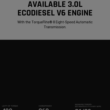
AVAILABLE 3.0L
ECODIESEL V6 ENGINE
With the TorqueFlite® 8 Eight-Speed Automatic
Transmission.
MANUFACTURER’S-
LB-FT OF TORQUE
HORSEPOWER
ESTIMATED CITY/HWY MPG