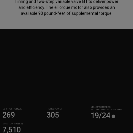
Timing and two-step variable valve lift to deliver power
and efficiency. The eTorque motor also provides an
available 90 pound-feet of supplemental torque.
MANUFACTURER’S-
LB-FT OF TORQUE
HORSEPOWER
ESTIMATED CITY/HWY MPG
269
305
19/24
MAX TOWING (LB)
7,510