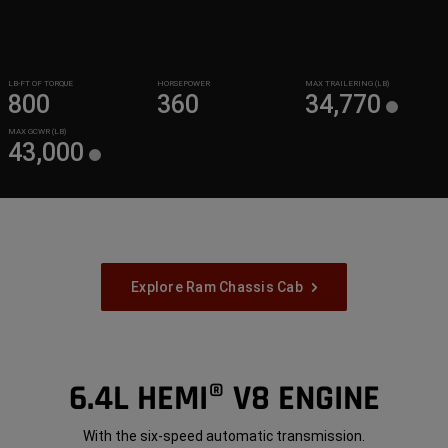
LB-FT OF TORQUE
HORSEPOWER
MAX TRAILERING (LB)
800
360
34,770
MAX GCWR (LB)
43,000
Explore Ram Chassis Cab
6.4L HEMI® V8 ENGINE
With the six-speed automatic transmission.