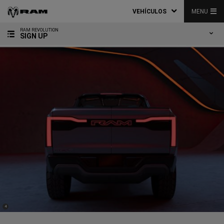
VEHÍCULOS
MENU
RAM REVOLUTION
SIGN UP
(
)
4
Disclosure