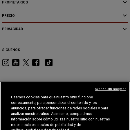
PROPIETARIOS
PRECIO
PRIVACIDAD
SÍGUENOS
Visita
Visita
Visita
Visita
Visita
RAM
RAM
RAM
RAM
RAM
en
en
en
en
en
Instagram
YouTube
Twitter
Facebook
Tiktok
Avanza sin aceptar
Usamos cookies para que nuestro sitio funcione
JEEP
DODGE
JEEP®
STELLANTIS
MOPAR®
FIAT®
correctamente, para personalizar el contenido y los
anuncios, para ofrecer funciones de redes sociales y para
FIAT
analizar nuestro tráfico. Asimismo, compartimos
información sobre cómo utilizas nuestro sitio con nuestras
©Chrysler, Dodge, Jeep, Ram, Mopar y SRT son marcas registradas de FCA US LLC. ALFA
redes sociales, socios de publicidad y de
ROMEO y FIAT son marcas registradas de FCA Group Marketing S.p.A. y se usan con permiso.
RAM se reserva el derecho de efectuar cambios en las especificaciones, equipamientos,