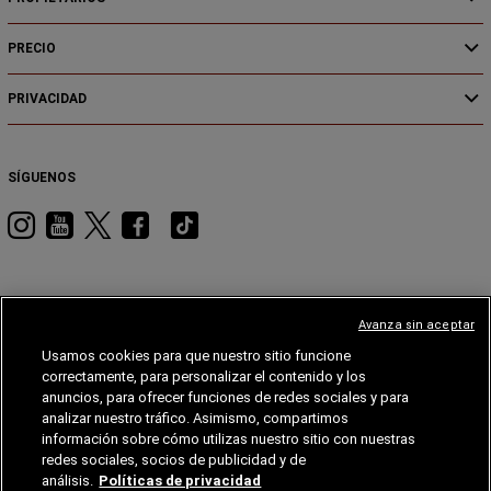
PRECIO
PRIVACIDAD
SÍGUENOS
Visita
Visita
Visita
Visita
Visita
RAM
RAM
RAM
RAM
RAM
en
en
en
en
en
Instagram
YouTube
Twitter
Facebook
Tiktok
Avanza sin aceptar
Usamos cookies para que nuestro sitio funcione
JEEP
DODGE
JEEP®
STELLANTIS
MOPAR®
FIAT®
correctamente, para personalizar el contenido y los
anuncios, para ofrecer funciones de redes sociales y para
FIAT
analizar nuestro tráfico. Asimismo, compartimos
información sobre cómo utilizas nuestro sitio con nuestras
©Chrysler, Dodge, Jeep, Ram, Mopar y SRT son marcas registradas de FCA US LLC. ALFA
redes sociales, socios de publicidad y de
ROMEO y FIAT son marcas registradas de FCA Group Marketing S.p.A. y se usan con permiso.
RAM se reserva el derecho de efectuar cambios en las especificaciones, equipamientos,
análisis.
Políticas de privacidad
condiciones comerciales o cualquier otra información relevante respecto de los vehículos