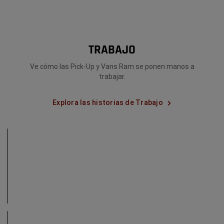
hacer
Explorar
días
Más
un
de
gran
aventura
cambio.
en
Descubre
el
TRABAJO
cómo
Oeste
afrontó
americano.
la
Ve cómo las Pick-Up y Vans Ram se ponen manos a
decisión
trabajar.
de
Explorar
empezar
Más
a
Explora las historias de Trabajo
vivir
en
pequeño.
GREENPOINT
Explorar
FISH
Más
&
LOBSTER
CO.
Descubre
cómo