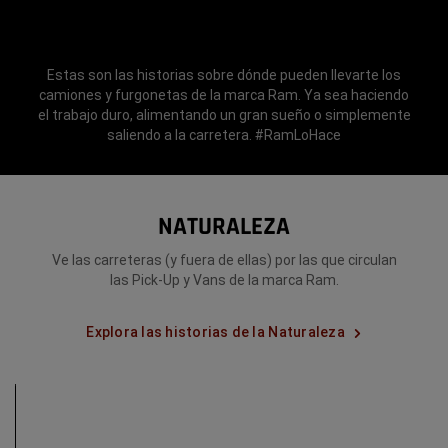
Estas son las historias sobre dónde pueden llevarte los
camiones y furgonetas de la marca Ram. Ya sea haciendo
el trabajo duro, alimentando un gran sueño o simplemente
saliendo a la carretera. #RamLoHace
NATURALEZA
Ve las carreteras (y fuera de ellas) por las que circulan
las Pick-Up y Vans de la marca Ram.
Explora las historias de la Naturaleza
PURA
COMO