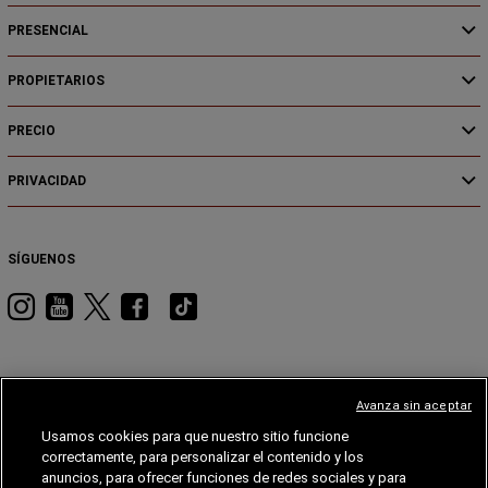
PRESENCIAL
PROPIETARIOS
PRECIO
PRIVACIDAD
SÍGUENOS
Visita
Visita
Visita
Visita
Visita
RAM
RAM
RAM
RAM
RAM
en
en
en
en
en
Instagram
YouTube
Twitter
Facebook
Tiktok
Avanza sin aceptar
Usamos cookies para que nuestro sitio funcione
JEEP
DODGE
JEEP®
STELLANTIS
MOPAR®
FIAT®
correctamente, para personalizar el contenido y los
anuncios, para ofrecer funciones de redes sociales y para
FIAT