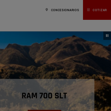
CONCESIONARIOS
COTIZAR
RAM 700 SLT
,
,
,
,
,
,
,
,
,
,
,