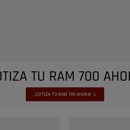
OTIZA TU RAM 700 AHO
Explora
¡COTIZA TU RAM 700 AHORA!
La
Capacidad