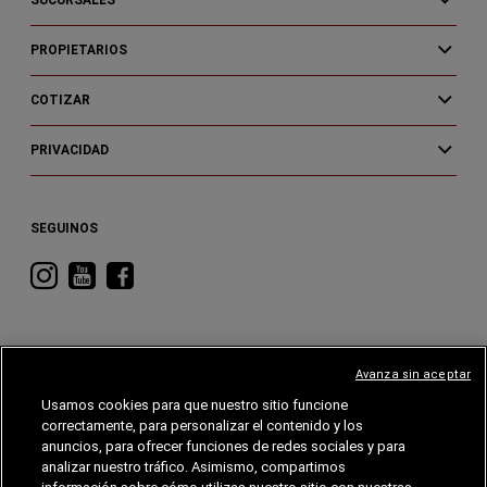
SUCURSALES
PROPIETARIOS
COTIZAR
PRIVACIDAD
SEGUINOS
Visitá
Visitá
Visitá
RAM
RAM
RAM
en
en
en
Instagram
YouTube
Facebook
Avanza sin aceptar
Usamos cookies para que nuestro sitio funcione
correctamente, para personalizar el contenido y los
CHRYSLER
DODGE
RAM
ALFA
ROMEO
anuncios, para ofrecer funciones de redes sociales y para
analizar nuestro tráfico. Asimismo, compartimos