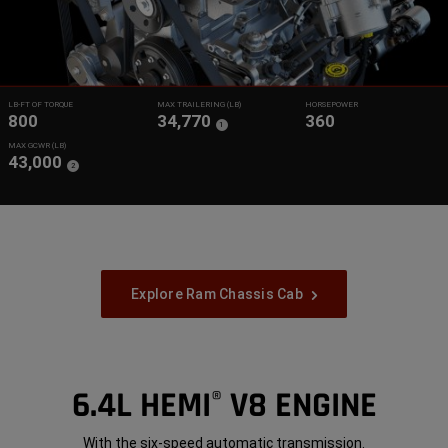
LB-FT OF TORQUE
MAX TRAILERING (LB)
HORSEPOWER
800
34,770
360
(
)
1
Disclosure
MAX GCWR (LB)
43,000
(
)
2
Disclosure
Explore Ram Chassis Cab
6.4L HEMI
V8 ENGINE
®
With the six-speed automatic transmission.