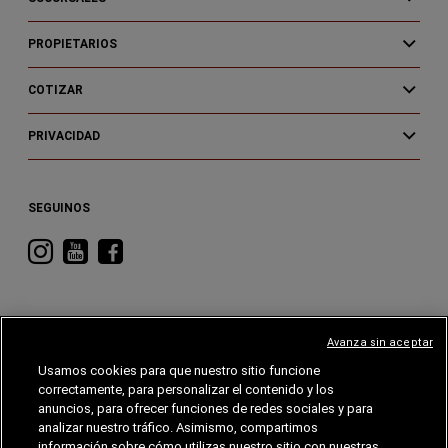
PROPIETARIOS
COTIZAR
PRIVACIDAD
SEGUINOS
Visitá
Visitá
Visitá
RAM
RAM
RAM
en
en
en
Instagram
YouTube
Facebook
Avanza sin aceptar
Usamos cookies para que nuestro sitio funcione
correctamente, para personalizar el contenido y los
CHRYSLER
DODGE
RAM
ALFA
ROMEO
anuncios, para ofrecer funciones de redes sociales y para
analizar nuestro tráfico. Asimismo, compartimos
información sobre cómo utilizas nuestro sitio con nuestras
©2026 FCA EE. UU. LLC. Reservados todos los derechos.