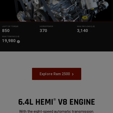
LB-FT OF TORQUE
HORSEPOWER
MAX PAYLOAD (LB)
850
370
3,140
MAX TOWING (LB)
19,980
(
)
1
Disclosure
Explore Ram 2500
6.4L HEMI
V8 ENGINE
®
With the eight-speed automatic transmission.