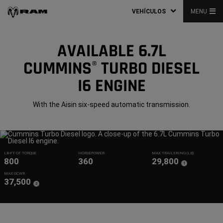
VEHÍCULOS
MENU
AVAILABLE 6.7L
CUMMINS
TURBO DIESEL
®
I6 ENGINE
With the Aisin six-speed automatic transmission.
LB-FT OF TORQUE
HORSEPOWER
MAX TRAILERING (LB)
800
360
29,800
(
)
1
Disclosure
MAX GCWR
37,500
(
)
2
Disclosure