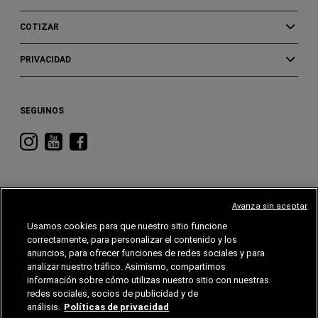
COTIZAR
PRIVACIDAD
SEGUINOS
Visitá
Visitá
Visitá
RAM
RAM
RAM
en
en
en
Instagram
YouTube
Facebook
Avanza sin aceptar
Usamos cookies para que nuestro sitio funcione
correctamente, para personalizar el contenido y los
CHRYSLER
DODGE
RAM
ALFA
ROMEO
anuncios, para ofrecer funciones de redes sociales y para
analizar nuestro tráfico. Asimismo, compartimos
información sobre cómo utilizas nuestro sitio con nuestras
©2026 FCA EE. UU. LLC. Reservados todos los derechos.
Chrysler, Dodge, Jeep, RAM, Wagoneer, Mopar y SRT son marcas comerciales
redes sociales, socios de publicidad y de
registradas de FCA US LLC. Alfa Romeo y Fiat son marcas registradas de FCA Group
Marketing S.p.A., utilizadas con permiso.
análisis.
Políticas de privacidad