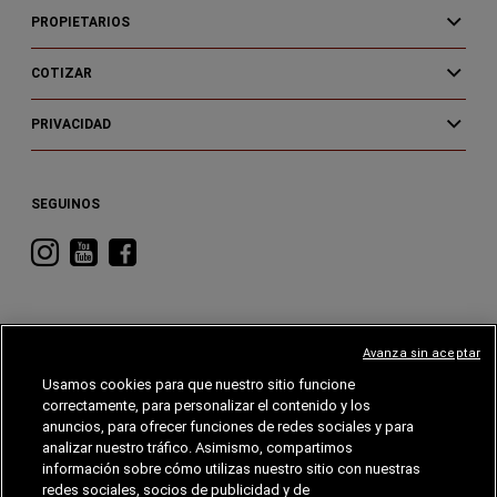
PROPIETARIOS
COTIZAR
PRIVACIDAD
SEGUINOS
Visitá
Visitá
Visitá
RAM
RAM
RAM
en
en
en
Instagram
YouTube
Facebook
Avanza sin aceptar
Usamos cookies para que nuestro sitio funcione
correctamente, para personalizar el contenido y los
CHRYSLER
DODGE
RAM
ALFA
ROMEO
anuncios, para ofrecer funciones de redes sociales y para
analizar nuestro tráfico. Asimismo, compartimos
información sobre cómo utilizas nuestro sitio con nuestras
©2026 FCA EE. UU. LLC. Reservados todos los derechos.
Chrysler, Dodge, Jeep, RAM, Wagoneer, Mopar y SRT son marcas comerciales
redes sociales, socios de publicidad y de
registradas de FCA US LLC. Alfa Romeo y Fiat son marcas registradas de FCA Group