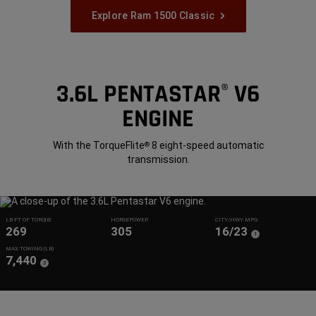
Explore Ram 1500 Classic
3.6L PENTASTAR
V6
®
ENGINE
With the TorqueFlite
8 eight-speed automatic
®
transmission.
LB-FT OF TORQUE
HORSEPOWER
CITY/HWY MPG
269
305
16/23
(
)
1
Disclosure
MAX TOWING (LB)
7,440
(
)
2
Disclosure