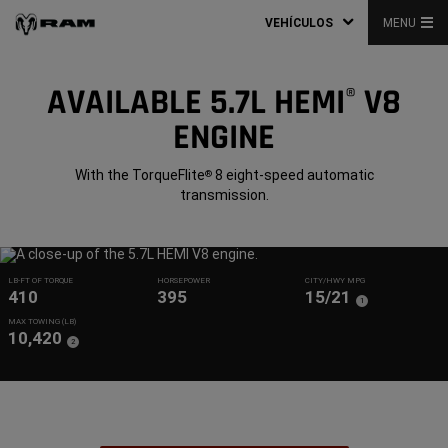
VEHÍCULOS
MENU
AVAILABLE 5.7L HEMI
V8
®
ENGINE
With the TorqueFlite
8 eight-speed automatic
®
transmission.
LB-FT OF TORQUE
HORSEPOWER
CITY/HWY MPG
410
395
15/21
(
)
1
Disclosure
MAX TOWING (LB)
10,420
(
)
2
Disclosure