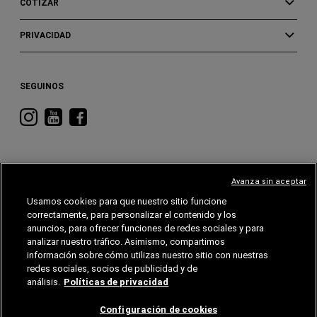
COTIZAR
PRIVACIDAD
SEGUINOS
Visitá
Visitá
Visitá
RAM
RAM
RAM
en
en
en
Instagram
YouTube
Facebook
Avanza sin aceptar
Usamos cookies para que nuestro sitio funcione
correctamente, para personalizar el contenido y los
CHRYSLER
DODGE
RAM
ALFA
ROMEO
anuncios, para ofrecer funciones de redes sociales y para
analizar nuestro tráfico. Asimismo, compartimos
información sobre cómo utilizas nuestro sitio con nuestras
©2026 FCA EE. UU. LLC. Reservados todos los derechos.
Chrysler, Dodge, Jeep, RAM, Wagoneer, Mopar y SRT son marcas comerciales
redes sociales, socios de publicidad y de
registradas de FCA US LLC. Alfa Romeo y Fiat son marcas registradas de FCA Group
Marketing S.p.A., utilizadas con permiso.
análisis.
Políticas de privacidad
Grupo Garden se reserva el derecho de hacer cambios en cualquier momento sin previo
aviso u obligación a la información contenida en este sitio de Internet, precios,
Configuración de cookies
programas de incentivos, especificaciones técnicas, equipamiento, ilustraciones y de