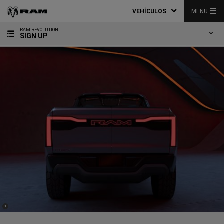
VEHÍCULOS
MENU
RAM REVOLUTION
SIGN UP
(
)
1
Disclosure